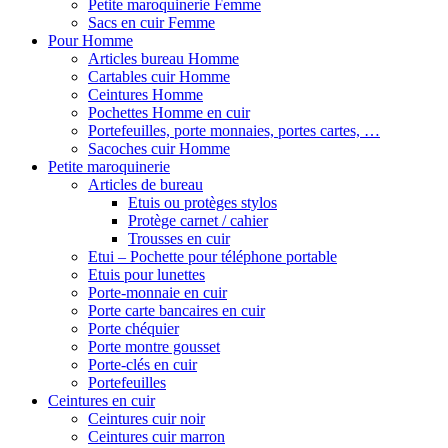
Petite maroquinerie Femme
Sacs en cuir Femme
Pour Homme
Articles bureau Homme
Cartables cuir Homme
Ceintures Homme
Pochettes Homme en cuir
Portefeuilles, porte monnaies, portes cartes, …
Sacoches cuir Homme
Petite maroquinerie
Articles de bureau
Etuis ou protèges stylos
Protège carnet / cahier
Trousses en cuir
Etui – Pochette pour téléphone portable
Etuis pour lunettes
Porte-monnaie en cuir
Porte carte bancaires en cuir
Porte chéquier
Porte montre gousset
Porte-clés en cuir
Portefeuilles
Ceintures en cuir
Ceintures cuir noir
Ceintures cuir marron