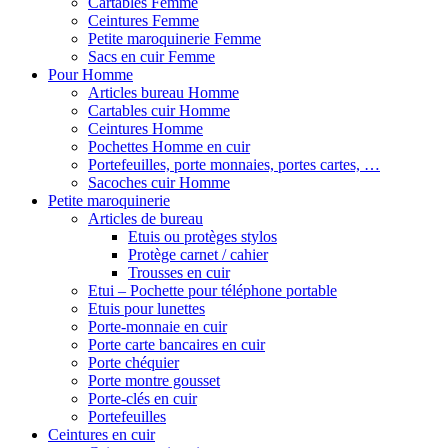
Cartables Femme
Ceintures Femme
Petite maroquinerie Femme
Sacs en cuir Femme
Pour Homme
Articles bureau Homme
Cartables cuir Homme
Ceintures Homme
Pochettes Homme en cuir
Portefeuilles, porte monnaies, portes cartes, …
Sacoches cuir Homme
Petite maroquinerie
Articles de bureau
Etuis ou protèges stylos
Protège carnet / cahier
Trousses en cuir
Etui – Pochette pour téléphone portable
Etuis pour lunettes
Porte-monnaie en cuir
Porte carte bancaires en cuir
Porte chéquier
Porte montre gousset
Porte-clés en cuir
Portefeuilles
Ceintures en cuir