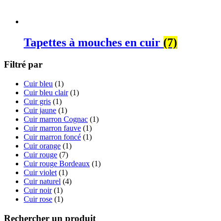
Tapettes à mouches en cuir
(7)
Filtré par
Cuir bleu
(1)
Cuir bleu clair
(1)
Cuir gris
(1)
Cuir jaune
(1)
Cuir marron Cognac
(1)
Cuir marron fauve
(1)
Cuir marron foncé
(1)
Cuir orange
(1)
Cuir rouge
(7)
Cuir rouge Bordeaux
(1)
Cuir violet
(1)
Cuir naturel
(4)
Cuir noir
(1)
Cuir rose
(1)
Rechercher un produit