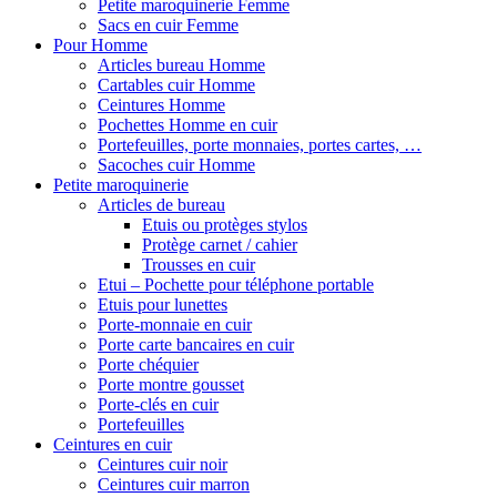
Petite maroquinerie Femme
Sacs en cuir Femme
Pour Homme
Articles bureau Homme
Cartables cuir Homme
Ceintures Homme
Pochettes Homme en cuir
Portefeuilles, porte monnaies, portes cartes, …
Sacoches cuir Homme
Petite maroquinerie
Articles de bureau
Etuis ou protèges stylos
Protège carnet / cahier
Trousses en cuir
Etui – Pochette pour téléphone portable
Etuis pour lunettes
Porte-monnaie en cuir
Porte carte bancaires en cuir
Porte chéquier
Porte montre gousset
Porte-clés en cuir
Portefeuilles
Ceintures en cuir
Ceintures cuir noir
Ceintures cuir marron