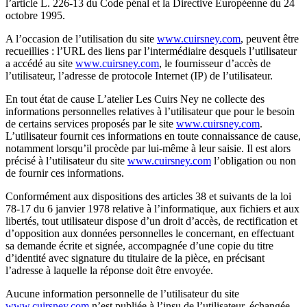
l’article L. 226-13 du Code pénal et la Directive Européenne du 24
octobre 1995.
A l’occasion de l’utilisation du site
www.cuirsney.com
, peuvent être
recueillies : l’URL des liens par l’intermédiaire desquels l’utilisateur
a accédé au site
www.cuirsney.com
, le fournisseur d’accès de
l’utilisateur, l’adresse de protocole Internet (IP) de l’utilisateur.
En tout état de cause L’atelier Les Cuirs Ney ne collecte des
informations personnelles relatives à l’utilisateur que pour le besoin
de certains services proposés par le site
www.cuirsney.com
.
L’utilisateur fournit ces informations en toute connaissance de cause,
notamment lorsqu’il procède par lui-même à leur saisie. Il est alors
précisé à l’utilisateur du site
www.cuirsney.com
l’obligation ou non
de fournir ces informations.
Conformément aux dispositions des articles 38 et suivants de la loi
78-17 du 6 janvier 1978 relative à l’informatique, aux fichiers et aux
libertés, tout utilisateur dispose d’un droit d’accès, de rectification et
d’opposition aux données personnelles le concernant, en effectuant
sa demande écrite et signée, accompagnée d’une copie du titre
d’identité avec signature du titulaire de la pièce, en précisant
l’adresse à laquelle la réponse doit être envoyée.
Aucune information personnelle de l’utilisateur du site
www.cuirsney.com
n’est publiée à l’insu de l’utilisateur, échangée,