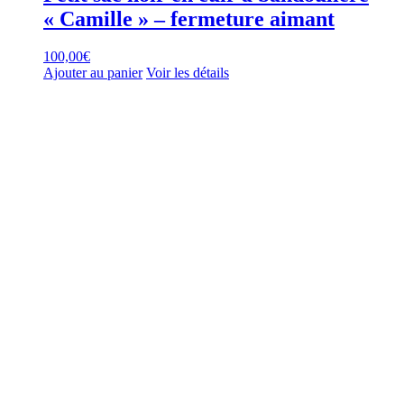
« Camille » – fermeture aimant
100,00
€
Ajouter au panier
Voir les détails