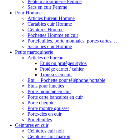
Petite maroquinerie Femme
Sacs en cuir Femme
Pour Homme
Articles bureau Homme
Cartables cuir Homme
Ceintures Homme
Pochettes Homme en cuir
Portefeuilles, porte monnaies, portes cartes, …
Sacoches cuir Homme
Petite maroquinerie
Articles de bureau
Etuis ou protèges stylos
Protège carnet / cahier
Trousses en cuir
Etui – Pochette pour téléphone portable
Etuis pour lunettes
Porte-monnaie en cuir
Porte carte bancaires en cuir
Porte chéquier
Porte montre gousset
Porte-clés en cuir
Portefeuilles
Ceintures en cuir
Ceintures cuir noir
Ceintures cuir marron