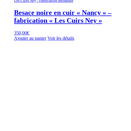
Les Cuirs Ney - Fabrication artisanale
Besace noire en cuir « Nancy » –
fabrication « Les Cuirs Ney »
350,00
€
Ajouter au panier
Voir les détails