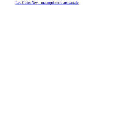
Les Cuirs Ney - maroquinerie artisanale