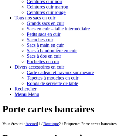
Ceintures cuir noir
Ceintures cuir marron
Ceintures cuir rouge
Tous nos sacs en cuir
Grands sacs en cuir
Sacs en cuir – taille intermédiaire
Petits sacs en cuir
Sacoches cuir
Sacs à main en cuir
Sacs à bandoulière en cuir
Sacs à dos en cuir
Pochettes en cuir
Divers accessoires en cuir
Carte cadeau et travaux sur-mesure
Tapettes à mouches en cuir
Ronds de serviette de table
Rechercher
Menu
Menu
Porte cartes bancaires
Vous êtes ici :
Accueil
1
/
Boutique
2
/
Etiquette: Porte cartes bancaires