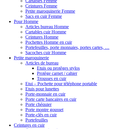
Cartables Femme
Ceintures Femme
Petite maroquinerie Femme
Sacs en cuir Femme
Pour Homme
Articles bureau Homme
Cartables cuir Homme
Ceintures Homme
Pochettes Homme en cuir
Portefeuilles, porte monnaies, portes cartes, …
Sacoches cuir Homme
Petite maroquinerie
Articles de bureau
Etuis ou protèges stylos
Protège carnet / cahier
Trousses en cuir
Etui – Pochette pour téléphone portable
Etuis pour lunettes
Porte-monnaie en cuir
Porte carte bancaires en cuir
Porte chéquier
Porte montre gousset
Porte-clés en cuir
Portefeuilles
Ceintures en cuir