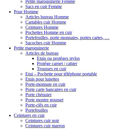
Petite maroquinerie Femme
Sacs en cuir Femme
Pour Homme
Articles bureau Homme
Cartables cuir Homme
Ceintures Homme
Pochettes Homme en cuir
Portefeuilles, porte monnaies, portes cartes, …
Sacoches cuir Homme
Petite maroquinerie
Articles de bureau
Etuis ou protèges stylos
Protège carnet / cahier
Trousses en cuir
Etui – Pochette pour téléphone portable
Etuis pour lunettes
Porte-monnaie en cuir
Porte carte bancaires en cuir
Porte chéquier
Porte montre gousset
Porte-clés en cuir
Portefeuilles
Ceintures en cuir
Ceintures cuir noir
Ceintures cuir marron