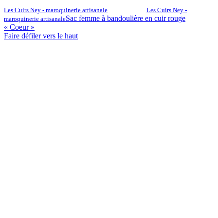
Les Cuirs Ney - maroquinerie artisanale
Les Cuirs Ney -
Sac femme à bandoulière en cuir rouge
maroquinerie artisanale
« Coeur »
Faire défiler vers le haut