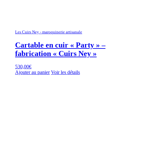
Les Cuirs Ney - maroquinerie artisanale
Cartable en cuir « Party » –
fabrication « Cuirs Ney »
530,00
€
Ajouter au panier
Voir les détails