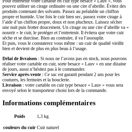
Pour entretenir votre cartable en cuir type besace « Lauv », vous
pouvez utiliser un cirage ordinaire ou une cire d’abeille. Évitez des
produits contenant des solvants. Passez au préalable un chiffon
propre et humide. Une fois le cuir bien sec, passez votre cirage à
l’aide d’un chiffon propre, doux et non plucheux. Laissez sécher
une nuit puis frotter doucement. Un cirage ou une cire d’abeille va «
nourrir » le cuir, le protéger et l’entretenir. Il évitera que votre cuir
sèche et se durcisse. Bien au contraire, il va l’assouplir.
Et puis, vous le constaterez vous même : un cuir de qualité vieillit
bien et devient de plus en plus beau à l’usage.
Délai de livraison
: Si nous ne l’avons pas en stock, nous pouvons
réaliser votre cartable en cuir, sorte besace « Lauv » en une dizaine
de jours, aussi n’hésitez pas à le commander.
Service après-vente
: Ce sac est garanti pendant 2 ans pour les
coutures, les fermoirs et la bouclerie.
Livraison
: votre cartable en cuir type besace « Lauv » vous sera
envoyé selon le transporteur choisi lors de la commande.
Informations complémentaires
Poids
1,3 kg
couleurs du cuir
Cuir naturel