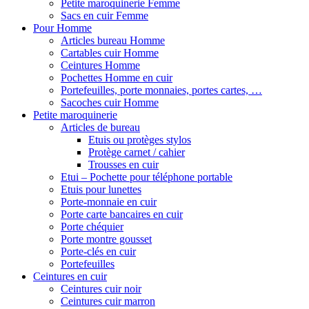
Petite maroquinerie Femme
Sacs en cuir Femme
Pour Homme
Articles bureau Homme
Cartables cuir Homme
Ceintures Homme
Pochettes Homme en cuir
Portefeuilles, porte monnaies, portes cartes, …
Sacoches cuir Homme
Petite maroquinerie
Articles de bureau
Etuis ou protèges stylos
Protège carnet / cahier
Trousses en cuir
Etui – Pochette pour téléphone portable
Etuis pour lunettes
Porte-monnaie en cuir
Porte carte bancaires en cuir
Porte chéquier
Porte montre gousset
Porte-clés en cuir
Portefeuilles
Ceintures en cuir
Ceintures cuir noir
Ceintures cuir marron