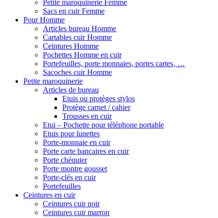
Petite maroquinerie Femme
Sacs en cuir Femme
Pour Homme
Articles bureau Homme
Cartables cuir Homme
Ceintures Homme
Pochettes Homme en cuir
Portefeuilles, porte monnaies, portes cartes, …
Sacoches cuir Homme
Petite maroquinerie
Articles de bureau
Etuis ou protèges stylos
Protège carnet / cahier
Trousses en cuir
Etui – Pochette pour téléphone portable
Etuis pour lunettes
Porte-monnaie en cuir
Porte carte bancaires en cuir
Porte chéquier
Porte montre gousset
Porte-clés en cuir
Portefeuilles
Ceintures en cuir
Ceintures cuir noir
Ceintures cuir marron