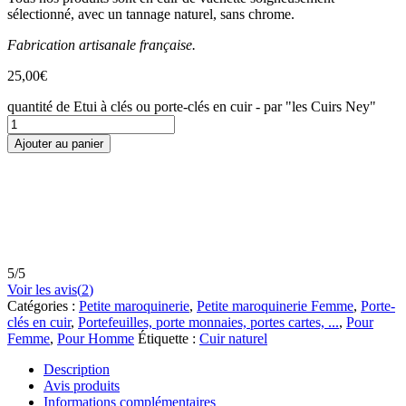
sélectionné, avec un tannage naturel, sans chrome.
Fabrication artisanale française.
25,00
€
quantité de Etui à clés ou porte-clés en cuir - par "les Cuirs Ney"
Ajouter au panier
5
/
5
Voir les avis(
2
)
Catégories :
Petite maroquinerie
,
Petite maroquinerie Femme
,
Porte-
clés en cuir
,
Portefeuilles, porte monnaies, portes cartes, ...
,
Pour
Femme
,
Pour Homme
Étiquette :
Cuir naturel
Description
Avis produits
Informations complémentaires