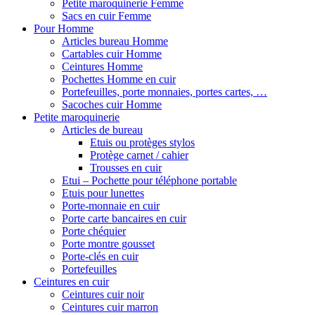
Petite maroquinerie Femme
Sacs en cuir Femme
Pour Homme
Articles bureau Homme
Cartables cuir Homme
Ceintures Homme
Pochettes Homme en cuir
Portefeuilles, porte monnaies, portes cartes, …
Sacoches cuir Homme
Petite maroquinerie
Articles de bureau
Etuis ou protèges stylos
Protège carnet / cahier
Trousses en cuir
Etui – Pochette pour téléphone portable
Etuis pour lunettes
Porte-monnaie en cuir
Porte carte bancaires en cuir
Porte chéquier
Porte montre gousset
Porte-clés en cuir
Portefeuilles
Ceintures en cuir
Ceintures cuir noir
Ceintures cuir marron