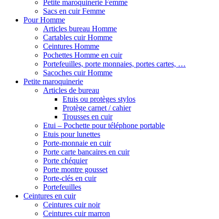
Petite maroquinerie Femme
Sacs en cuir Femme
Pour Homme
Articles bureau Homme
Cartables cuir Homme
Ceintures Homme
Pochettes Homme en cuir
Portefeuilles, porte monnaies, portes cartes, …
Sacoches cuir Homme
Petite maroquinerie
Articles de bureau
Etuis ou protèges stylos
Protège carnet / cahier
Trousses en cuir
Etui – Pochette pour téléphone portable
Etuis pour lunettes
Porte-monnaie en cuir
Porte carte bancaires en cuir
Porte chéquier
Porte montre gousset
Porte-clés en cuir
Portefeuilles
Ceintures en cuir
Ceintures cuir noir
Ceintures cuir marron