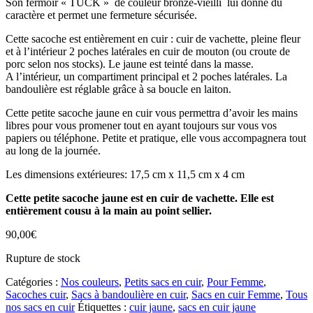
Son fermoir « TUCK » de couleur bronze-vieilli lui donne du
caractère et permet une fermeture sécurisée.
Cette sacoche est entièrement en cuir : cuir de vachette, pleine fleur
et à l’intérieur 2 poches latérales en cuir de mouton (ou croute de
porc selon nos stocks). Le jaune est teinté dans la masse.
A l’intérieur, un compartiment principal et 2 poches latérales. La
bandoulière est réglable grâce à sa boucle en laiton.
Cette petite sacoche jaune en cuir vous permettra d’avoir les mains
libres pour vous promener tout en ayant toujours sur vous vos
papiers ou téléphone. Petite et pratique, elle vous accompagnera tout
au long de la journée.
Les dimensions extérieures: 17,5 cm x 11,5 cm x 4 cm
Cette petite sacoche jaune est en cuir de vachette. Elle est
entièrement cousu à la main au point sellier.
90,00
€
Rupture de stock
Catégories :
Nos couleurs
,
Petits sacs en cuir
,
Pour Femme
,
Sacoches cuir
,
Sacs à bandoulière en cuir
,
Sacs en cuir Femme
,
Tous
nos sacs en cuir
Étiquettes :
cuir jaune
,
sacs en cuir jaune