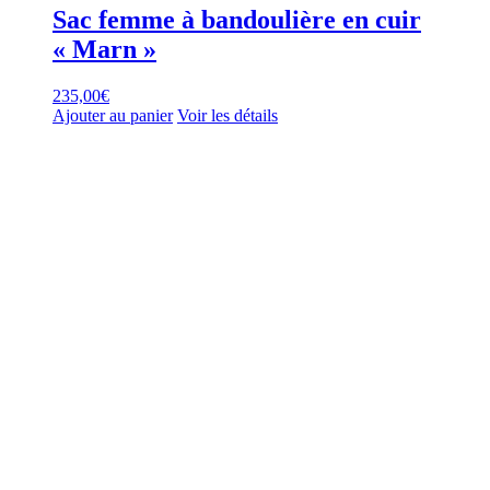
Sac femme à bandoulière en cuir
« Marn »
235,00
€
Ajouter au panier
Voir les détails