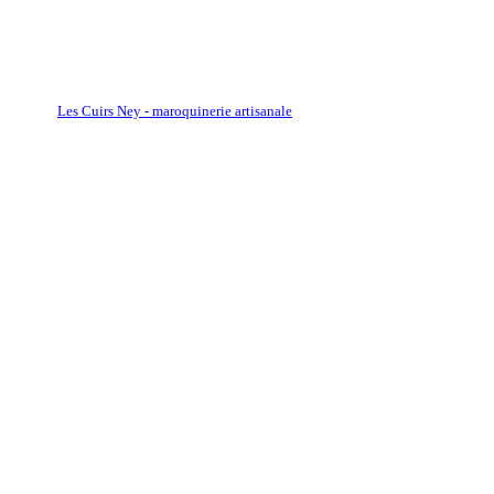
Les Cuirs Ney - maroquinerie artisanale