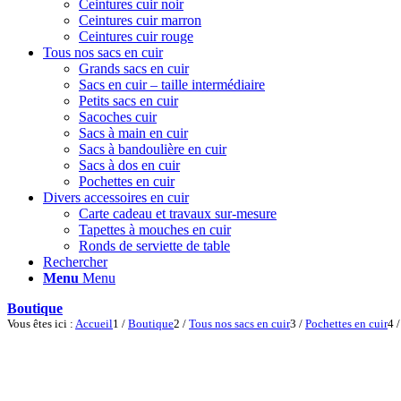
Ceintures cuir noir
Ceintures cuir marron
Ceintures cuir rouge
Tous nos sacs en cuir
Grands sacs en cuir
Sacs en cuir – taille intermédiaire
Petits sacs en cuir
Sacoches cuir
Sacs à main en cuir
Sacs à bandoulière en cuir
Sacs à dos en cuir
Pochettes en cuir
Divers accessoires en cuir
Carte cadeau et travaux sur-mesure
Tapettes à mouches en cuir
Ronds de serviette de table
Rechercher
Menu
Menu
Boutique
Vous êtes ici :
Accueil
1
/
Boutique
2
/
Tous nos sacs en cuir
3
/
Pochettes en cuir
4
/