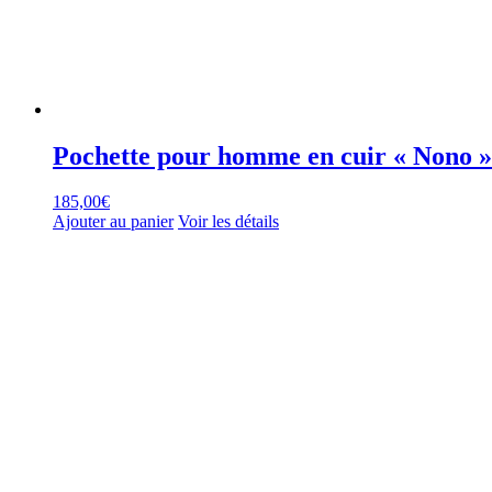
Pochette pour homme en cuir « Nono »
185,00
€
Ajouter au panier
Voir les détails