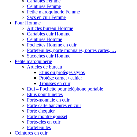
Cartables Femme
Ceintures Femme
Petite maroquinerie Femme
Sacs en cuir Femme
Pour Homme
Articles bureau Homme
Cartables cuir Homme
Ceintures Homme
Pochettes Homme en cuir
Portefeuilles, porte monnaies, portes cartes, …
Sacoches cuir Homme
Petite maroquinerie
Articles de bureau
Etuis ou protèges stylos
Protège carnet / cahier
Trousses en cuir
Etui – Pochette pour téléphone portable
Etuis pour lunettes
Porte-monnaie en cuir
Porte carte bancaires en cuir
Porte chéquier
Porte montre gousset
Porte-clés en cuir
Portefeuilles
Ceintures en cuir