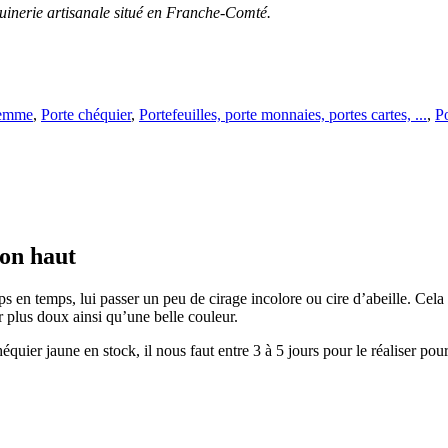
quinerie artisanale situé en Franche-Comté.
Femme
,
Porte chéquier
,
Portefeuilles, porte monnaies, portes cartes, ...
,
P
lon haut
s en temps, lui passer un peu de cirage incolore ou cire d’abeille. Cela l
r plus doux ainsi qu’une belle couleur.
équier jaune en stock, il nous faut entre 3 à 5 jours pour le réaliser po