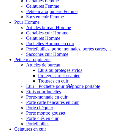
Cartables Femme
Ceintures Femme
Petite maroquinerie Femme
Sacs en cuir Femme
Pour Homme
Articles bureau Homme
Cartables cuir Homme
Ceintures Homme
Pochettes Homme en cuir
Portefeuilles, porte monnaies, portes cartes, …
Sacoches cuir Homme
Petite maroquinerie
Articles de bureau
Etuis ou protèges stylos
Protège carnet / cahier
Trousses en cuir
Etui – Pochette pour téléphone portable
Etuis pour lunettes
Porte-monnaie en cuir
Porte carte bancaires en cuir
Porte chéquier
Porte montre gousset
Porte-clés en cuir
Portefeuilles
Ceintures en cuir