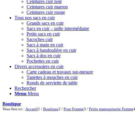
Ceintures cuir noir
Ceintures cuir marron
Ceintures cuir rouge
Tous nos sacs en cuir
Grands sacs en cuir
Sacs en cuir – taille intermédiaire
Petits sacs en cuir
Sacoches cuir
Sacs à main en cuir
Sacs à bandoulière en cuir
Sacs à dos en cuir
Pochettes en cuir
Divers accessoires en cuir
Carte cadeau et travaux sur-mesure
Tapettes à mouches en cuir
Ronds de serviette de table
Rechercher
Menu
Menu
Boutique
Vous êtes ici :
Accueil
1
/
Boutique
2
/
Pour Femme
3
/
Petite maroquinerie Femme