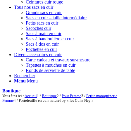
Ceintures cuir rouge
Tous nos sacs en cuir
Grands sacs en cuir
Sacs en cuir – taille intermédiaire
Petits sacs en cuir
Sacoches cuir
Sacs à main en cuir
Sacs à bandoulière en cuir
Sacs à dos en cuir
Pochettes en cuir
Divers accessoires en cuir
Carte cadeau et travaux sur-mesure
Tapettes à mouches en cuir
Ronds de serviette de table
Rechercher
Menu
Menu
Boutique
Vous êtes ici :
Accueil
1
/
Boutique
2
/
Pour Femme
3
/
Petite maroquinerie
Femme
4
/
Portefeuille en cuir naturel by « les Cuirs Ney »