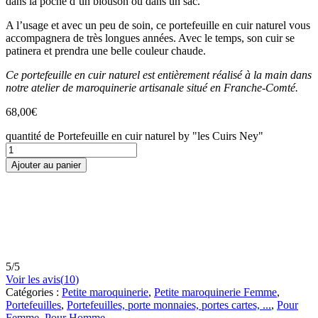
dans la poche d’un blouson ou dans un sac.
A l’usage et avec un peu de soin, ce portefeuille en cuir naturel vous
accompagnera de très longues années. Avec le temps, son cuir se
patinera et prendra une belle couleur chaude.
Ce portefeuille en cuir naturel est entièrement réalisé à la main dans
notre atelier de maroquinerie artisanale situé en Franche-Comté.
68,00
€
quantité de Portefeuille en cuir naturel by "les Cuirs Ney"
Ajouter au panier
5
/
5
Voir les avis(
10
)
Catégories :
Petite maroquinerie
,
Petite maroquinerie Femme
,
Portefeuilles
,
Portefeuilles, porte monnaies, portes cartes, ...
,
Pour
Femme
,
Pour Homme