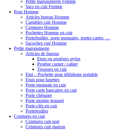
Petite maroquinerie Femme
Sacs en cuir Femme
Pour Homme
Articles bureau Homme
Cartables cuir Homme
Ceintures Homme
Pochettes Homme en cuir
Portefeuilles, porte monnaies, portes cartes, …
Sacoches cuir Homme
Petite maroquinerie
Articles de bureau
Etuis ou protèges stylos
Protège carnet / cahier
Trousses en cuir
Etui – Pochette pour téléphone portable
Etuis pour lunettes
Porte-monnaie en cuir
Porte carte bancaires en cuir
Porte chéquier
Porte montre gousset
Porte-clés en cuir
Portefeuilles
Ceintures en cuir
Ceintures cuir noir
Ceintures cuir marron