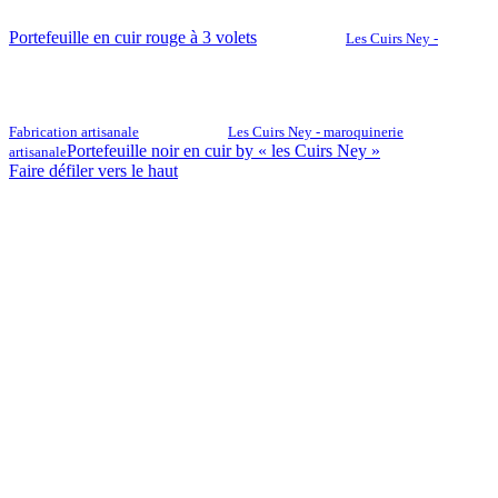
Portefeuille en cuir rouge à 3 volets
Les Cuirs Ney -
Fabrication artisanale
Les Cuirs Ney - maroquinerie
Portefeuille noir en cuir by « les Cuirs Ney »
artisanale
Faire défiler vers le haut