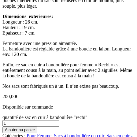
poches intérieures du sac sont réalisées en cuir de mouton, plus
souple, plus léger.
Dimensions extérieures:
Longueur : 26 cm.
Hauteur : 19 cm.
Epaisseur : 7 cm.
Fermeture avec une pression aimantée.
La bandoulière est réglable grâce à une boucle en laiton. Longueur
env. 120 cm.
Enfin, ce sac en cuir à bandoulière pour femme « Recbi » est
entièrement cousu à la main, au point sellier avec 2 aiguilles. Même
la boucle de la bandoulière est cousu à la main !
Nos sacs sont fabriqués un à un. Il n’en existe pas beaucoup.
200,00
€
Disponible sur commande
quantité de sac en cuir à bandoulière "recbi"
Ajouter au panier
Catégories :
Pour Femme
,
Sacs à bandoulière en cuir
,
Sacs en cuir -