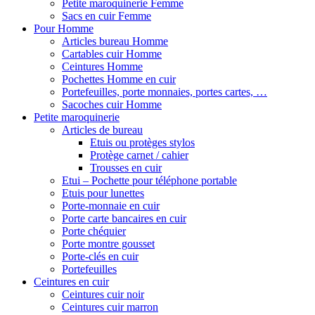
Petite maroquinerie Femme
Sacs en cuir Femme
Pour Homme
Articles bureau Homme
Cartables cuir Homme
Ceintures Homme
Pochettes Homme en cuir
Portefeuilles, porte monnaies, portes cartes, …
Sacoches cuir Homme
Petite maroquinerie
Articles de bureau
Etuis ou protèges stylos
Protège carnet / cahier
Trousses en cuir
Etui – Pochette pour téléphone portable
Etuis pour lunettes
Porte-monnaie en cuir
Porte carte bancaires en cuir
Porte chéquier
Porte montre gousset
Porte-clés en cuir
Portefeuilles
Ceintures en cuir
Ceintures cuir noir
Ceintures cuir marron