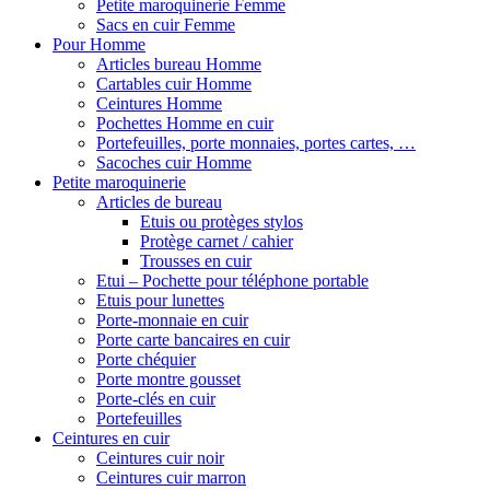
Petite maroquinerie Femme
Sacs en cuir Femme
Pour Homme
Articles bureau Homme
Cartables cuir Homme
Ceintures Homme
Pochettes Homme en cuir
Portefeuilles, porte monnaies, portes cartes, …
Sacoches cuir Homme
Petite maroquinerie
Articles de bureau
Etuis ou protèges stylos
Protège carnet / cahier
Trousses en cuir
Etui – Pochette pour téléphone portable
Etuis pour lunettes
Porte-monnaie en cuir
Porte carte bancaires en cuir
Porte chéquier
Porte montre gousset
Porte-clés en cuir
Portefeuilles
Ceintures en cuir
Ceintures cuir noir
Ceintures cuir marron