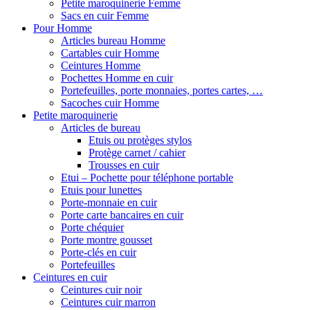
Petite maroquinerie Femme
Sacs en cuir Femme
Pour Homme
Articles bureau Homme
Cartables cuir Homme
Ceintures Homme
Pochettes Homme en cuir
Portefeuilles, porte monnaies, portes cartes, …
Sacoches cuir Homme
Petite maroquinerie
Articles de bureau
Etuis ou protèges stylos
Protège carnet / cahier
Trousses en cuir
Etui – Pochette pour téléphone portable
Etuis pour lunettes
Porte-monnaie en cuir
Porte carte bancaires en cuir
Porte chéquier
Porte montre gousset
Porte-clés en cuir
Portefeuilles
Ceintures en cuir
Ceintures cuir noir
Ceintures cuir marron