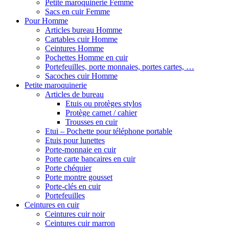
Petite maroquinerie Femme
Sacs en cuir Femme
Pour Homme
Articles bureau Homme
Cartables cuir Homme
Ceintures Homme
Pochettes Homme en cuir
Portefeuilles, porte monnaies, portes cartes, …
Sacoches cuir Homme
Petite maroquinerie
Articles de bureau
Etuis ou protèges stylos
Protège carnet / cahier
Trousses en cuir
Etui – Pochette pour téléphone portable
Etuis pour lunettes
Porte-monnaie en cuir
Porte carte bancaires en cuir
Porte chéquier
Porte montre gousset
Porte-clés en cuir
Portefeuilles
Ceintures en cuir
Ceintures cuir noir
Ceintures cuir marron