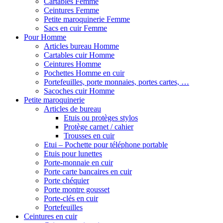
Cartables Femme
Ceintures Femme
Petite maroquinerie Femme
Sacs en cuir Femme
Pour Homme
Articles bureau Homme
Cartables cuir Homme
Ceintures Homme
Pochettes Homme en cuir
Portefeuilles, porte monnaies, portes cartes, …
Sacoches cuir Homme
Petite maroquinerie
Articles de bureau
Etuis ou protèges stylos
Protège carnet / cahier
Trousses en cuir
Etui – Pochette pour téléphone portable
Etuis pour lunettes
Porte-monnaie en cuir
Porte carte bancaires en cuir
Porte chéquier
Porte montre gousset
Porte-clés en cuir
Portefeuilles
Ceintures en cuir