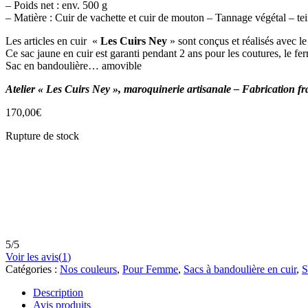
– Poids net : env. 500 g
– Matière : Cuir de vachette et cuir de mouton – Tannage végétal – tei
Les articles en cuir «
Les Cuirs Ney
» sont conçus et réalisés avec l
Ce sac jaune en cuir est garanti pendant 2 ans pour les coutures, le fer
Sac en bandoulière… amovible
Atelier « Les Cuirs Ney », maroquinerie artisanale – Fabrication fr
170,00
€
Rupture de stock
5
/
5
Voir les avis(
1
)
Catégories :
Nos couleurs
,
Pour Femme
,
Sacs à bandoulière en cuir
,
S
Description
Avis produits