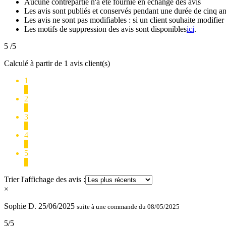
Aucune contrepartie n'a été fournie en échange des avis
Les avis sont publiés et conservés pendant une durée de cinq a
Les avis ne sont pas modifiables : si un client souhaite modifier 
Les motifs de suppression des avis sont disponibles
ici
.
5
/5
Calculé à partir de 1 avis client(s)
1
0
2
0
3
0
4
0
5
1
Trier l'affichage des avis :
×
Sophie D.
25/06/2025
suite à une commande du 08/05/2025
5/5