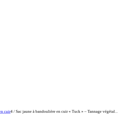
en cuir
4
/
Sac jaune à bandoulière en cuir « Tuck » – Tannage végétal...