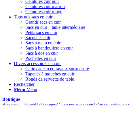
Ceintures cuir noir
Ceintures cuir marron
Ceintures cuir rouge
Tous nos sacs en cuir
Grands sacs en cuir
Sacs en cuir – taille intermédiaire
Petits sacs en cuir
Sacoches cuir
Sacs à main en cuir
Sacs à bandoulière en cuir
Sacs à dos en cuir
Pochettes en cuir
Divers accessoires en cuir
Carte cadeau et travaux sur-mesure
Tapettes à mouches en cuir
Ronds de serviette de table
Rechercher
Menu
Menu
Boutique
Vous êtes ici :
Accueil
1
/
Boutique
2
/
Tous nos sacs en cuir
3
/
Sacs à bandoulière 