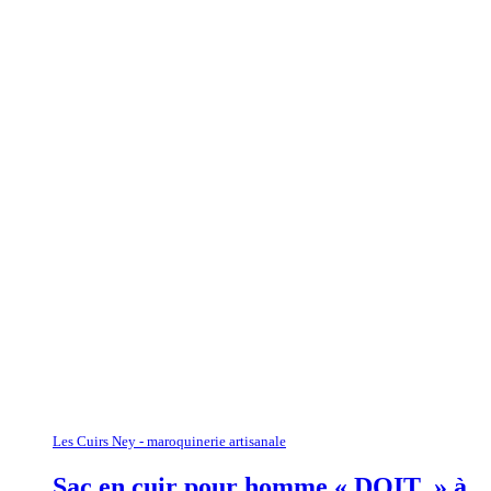
Les Cuirs Ney - maroquinerie artisanale
Sac en cuir pour homme « DOIT » à