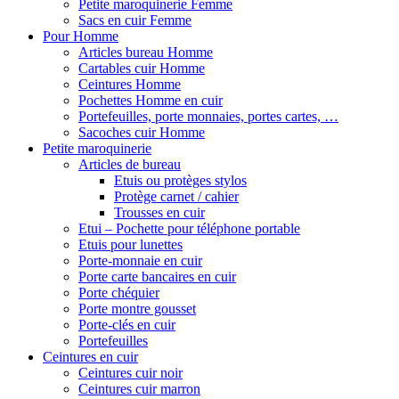
Petite maroquinerie Femme
Sacs en cuir Femme
Pour Homme
Articles bureau Homme
Cartables cuir Homme
Ceintures Homme
Pochettes Homme en cuir
Portefeuilles, porte monnaies, portes cartes, …
Sacoches cuir Homme
Petite maroquinerie
Articles de bureau
Etuis ou protèges stylos
Protège carnet / cahier
Trousses en cuir
Etui – Pochette pour téléphone portable
Etuis pour lunettes
Porte-monnaie en cuir
Porte carte bancaires en cuir
Porte chéquier
Porte montre gousset
Porte-clés en cuir
Portefeuilles
Ceintures en cuir
Ceintures cuir noir
Ceintures cuir marron