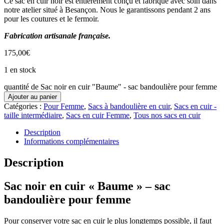
Ce sac en cuir noir est entièrement conçu et fabriqué avec soin dans
notre atelier situé à Besançon. Nous le garantissons pendant 2 ans
pour les coutures et le fermoir.
Fabrication artisanale française.
175,00
€
1 en stock
quantité de Sac noir en cuir "Baume" - sac bandoulière pour femme
Ajouter au panier
Catégories :
Pour Femme
,
Sacs à bandoulière en cuir
,
Sacs en cuir -
taille intermédiaire
,
Sacs en cuir Femme
,
Tous nos sacs en cuir
Description
Informations complémentaires
Description
Sac noir en cuir « Baume » – sac
bandoulière pour femme
Pour conserver votre sac en cuir le plus longtemps possible, il faut