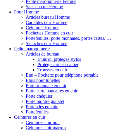
Petite maroquinerie Femme
Sacs en cuir Femme
Pour Homme
Articles bureau Homme
Cartables cuir Homme
Ceintures Homme
Pochettes Homme en cuir
Portefeuilles, porte monnaies, portes cartes, …
Sacoches cuir Homme
Petite maroquinerie
Articles de bureau
Etuis ou protèges stylos
Protège carnet / cahier
Trousses en cuir
Etui – Pochette pour téléphone portable
Etuis pour lunettes
Porte-monnaie en cuir
Porte carte bancaires en cuir
Porte chéquier
Porte montre gousset
Porte-clés en cuir
Portefeuilles
Ceintures en cuir
Ceintures cuir noir
Ceintures cuir marron