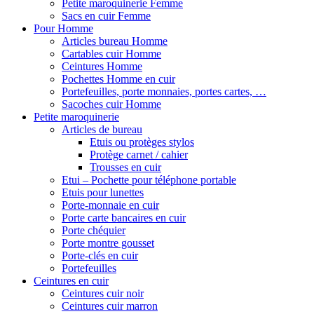
Petite maroquinerie Femme
Sacs en cuir Femme
Pour Homme
Articles bureau Homme
Cartables cuir Homme
Ceintures Homme
Pochettes Homme en cuir
Portefeuilles, porte monnaies, portes cartes, …
Sacoches cuir Homme
Petite maroquinerie
Articles de bureau
Etuis ou protèges stylos
Protège carnet / cahier
Trousses en cuir
Etui – Pochette pour téléphone portable
Etuis pour lunettes
Porte-monnaie en cuir
Porte carte bancaires en cuir
Porte chéquier
Porte montre gousset
Porte-clés en cuir
Portefeuilles
Ceintures en cuir
Ceintures cuir noir
Ceintures cuir marron