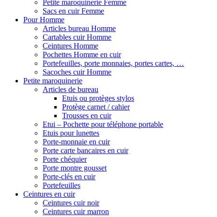
Petite maroquinerie Femme
Sacs en cuir Femme
Pour Homme
Articles bureau Homme
Cartables cuir Homme
Ceintures Homme
Pochettes Homme en cuir
Portefeuilles, porte monnaies, portes cartes, …
Sacoches cuir Homme
Petite maroquinerie
Articles de bureau
Etuis ou protèges stylos
Protège carnet / cahier
Trousses en cuir
Etui – Pochette pour téléphone portable
Etuis pour lunettes
Porte-monnaie en cuir
Porte carte bancaires en cuir
Porte chéquier
Porte montre gousset
Porte-clés en cuir
Portefeuilles
Ceintures en cuir
Ceintures cuir noir
Ceintures cuir marron