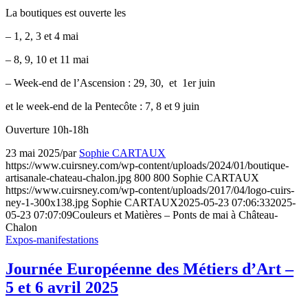
La boutiques est ouverte les
– 1, 2, 3 et 4 mai
– 8, 9, 10 et 11 mai
– Week-end de l’Ascension : 29, 30, et 1er juin
et le week-end de la Pentecôte : 7, 8 et 9 juin
Ouverture 10h-18h
23 mai 2025
/
par
Sophie CARTAUX
https://www.cuirsney.com/wp-content/uploads/2024/01/boutique-
artisanale-chateau-chalon.jpg
800
800
Sophie CARTAUX
https://www.cuirsney.com/wp-content/uploads/2017/04/logo-cuirs-
ney-1-300x138.jpg
Sophie CARTAUX
2025-05-23 07:06:33
2025-
05-23 07:07:09
Couleurs et Matières – Ponts de mai à Château-
Chalon
Expos-manifestations
Journée Européenne des Métiers d’Art –
5 et 6 avril 2025