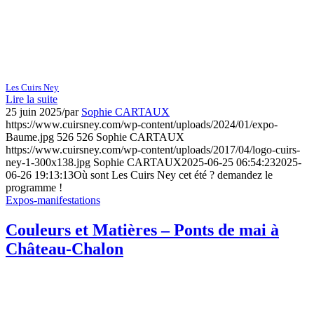
Les Cuirs Ney
Lire la suite
25 juin 2025
/
par
Sophie CARTAUX
https://www.cuirsney.com/wp-content/uploads/2024/01/expo-
Baume.jpg
526
526
Sophie CARTAUX
https://www.cuirsney.com/wp-content/uploads/2017/04/logo-cuirs-
ney-1-300x138.jpg
Sophie CARTAUX
2025-06-25 06:54:23
2025-
06-26 19:13:13
Où sont Les Cuirs Ney cet été ? demandez le
programme !
Expos-manifestations
Couleurs et Matières – Ponts de mai à
Château-Chalon