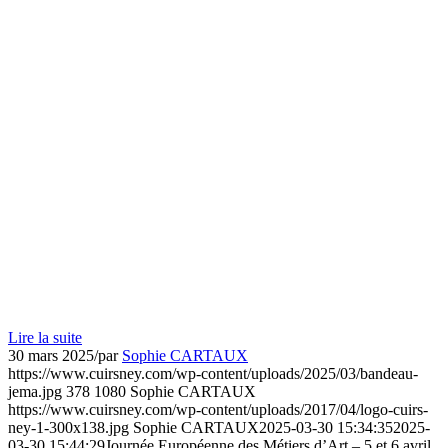
Lire la suite
30 mars 2025
/
par
Sophie CARTAUX
https://www.cuirsney.com/wp-content/uploads/2025/03/bandeau-
jema.jpg
378
1080
Sophie CARTAUX
https://www.cuirsney.com/wp-content/uploads/2017/04/logo-cuirs-
ney-1-300x138.jpg
Sophie CARTAUX
2025-03-30 15:34:35
2025-
03-30 15:44:29
Journée Européenne des Métiers d’Art – 5 et 6 avril