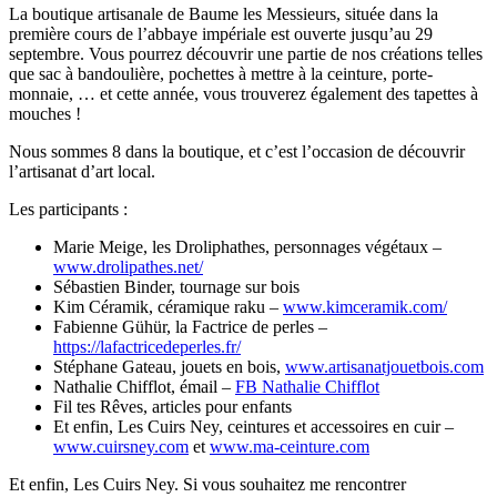
La boutique artisanale de Baume les Messieurs, située dans la
première cours de l’abbaye impériale est ouverte jusqu’au 29
septembre. Vous pourrez découvrir une partie de nos créations telles
que sac à bandoulière, pochettes à mettre à la ceinture, porte-
monnaie, … et cette année, vous trouverez également des tapettes à
mouches !
Nous sommes 8 dans la boutique, et c’est l’occasion de découvrir
l’artisanat d’art local.
Les participants :
Marie Meige, les Droliphathes, personnages végétaux –
www.drolipathes.net/
Sébastien Binder, tournage sur bois
Kim Céramik, céramique raku –
www.kimceramik.com/
Fabienne Gühür, la Factrice de perles –
https://lafactricedeperles.fr/
Stéphane Gateau, jouets en bois,
www.artisanatjouetbois.com
Nathalie Chifflot, émail –
FB Nathalie Chifflot
Fil tes Rêves, articles pour enfants
Et enfin, Les Cuirs Ney, ceintures et accessoires en cuir –
www.cuirsney.com
et
www.ma-ceinture.com
Et enfin, Les Cuirs Ney. Si vous souhaitez me rencontrer