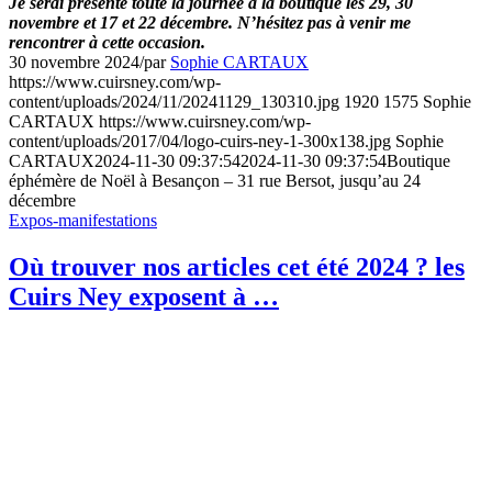
Je serai présente toute la journée à la boutique les 29, 30
novembre et 17 et 22 décembre. N’hésitez pas à venir me
rencontrer à cette occasion.
30 novembre 2024
/
par
Sophie CARTAUX
https://www.cuirsney.com/wp-
content/uploads/2024/11/20241129_130310.jpg
1920
1575
Sophie
CARTAUX
https://www.cuirsney.com/wp-
content/uploads/2017/04/logo-cuirs-ney-1-300x138.jpg
Sophie
CARTAUX
2024-11-30 09:37:54
2024-11-30 09:37:54
Boutique
éphémère de Noël à Besançon – 31 rue Bersot, jusqu’au 24
décembre
Expos-manifestations
Où trouver nos articles cet été 2024 ? les
Cuirs Ney exposent à …