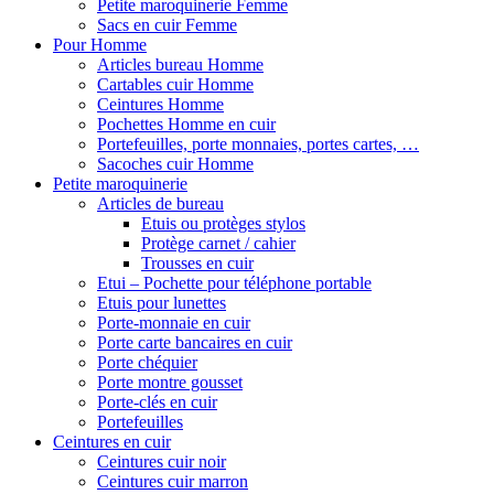
Petite maroquinerie Femme
Sacs en cuir Femme
Pour Homme
Articles bureau Homme
Cartables cuir Homme
Ceintures Homme
Pochettes Homme en cuir
Portefeuilles, porte monnaies, portes cartes, …
Sacoches cuir Homme
Petite maroquinerie
Articles de bureau
Etuis ou protèges stylos
Protège carnet / cahier
Trousses en cuir
Etui – Pochette pour téléphone portable
Etuis pour lunettes
Porte-monnaie en cuir
Porte carte bancaires en cuir
Porte chéquier
Porte montre gousset
Porte-clés en cuir
Portefeuilles
Ceintures en cuir
Ceintures cuir noir
Ceintures cuir marron