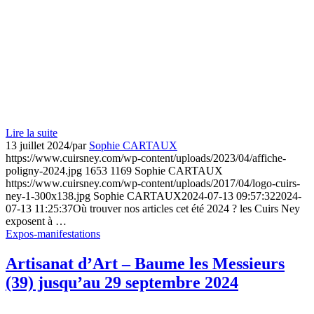
Lire la suite
13 juillet 2024
/
par
Sophie CARTAUX
https://www.cuirsney.com/wp-content/uploads/2023/04/affiche-
poligny-2024.jpg
1653
1169
Sophie CARTAUX
https://www.cuirsney.com/wp-content/uploads/2017/04/logo-cuirs-
ney-1-300x138.jpg
Sophie CARTAUX
2024-07-13 09:57:32
2024-
07-13 11:25:37
Où trouver nos articles cet été 2024 ? les Cuirs Ney
exposent à …
Expos-manifestations
Artisanat d’Art – Baume les Messieurs
(39) jusqu’au 29 septembre 2024