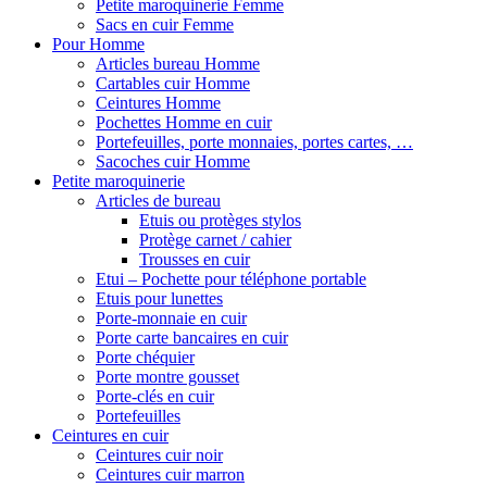
Petite maroquinerie Femme
Sacs en cuir Femme
Pour Homme
Articles bureau Homme
Cartables cuir Homme
Ceintures Homme
Pochettes Homme en cuir
Portefeuilles, porte monnaies, portes cartes, …
Sacoches cuir Homme
Petite maroquinerie
Articles de bureau
Etuis ou protèges stylos
Protège carnet / cahier
Trousses en cuir
Etui – Pochette pour téléphone portable
Etuis pour lunettes
Porte-monnaie en cuir
Porte carte bancaires en cuir
Porte chéquier
Porte montre gousset
Porte-clés en cuir
Portefeuilles
Ceintures en cuir
Ceintures cuir noir
Ceintures cuir marron