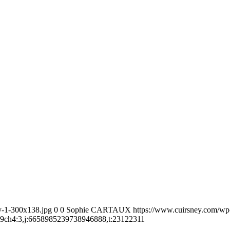
y-1-300x138.jpg
0
0
Sophie CARTAUX
https://www.cuirsney.com/wp
9ch4:3,j:6658985239738946888,t:23122311