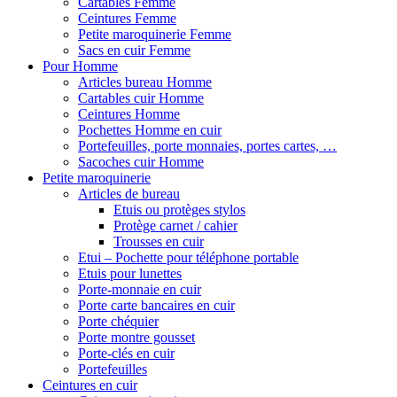
Cartables Femme
Ceintures Femme
Petite maroquinerie Femme
Sacs en cuir Femme
Pour Homme
Articles bureau Homme
Cartables cuir Homme
Ceintures Homme
Pochettes Homme en cuir
Portefeuilles, porte monnaies, portes cartes, …
Sacoches cuir Homme
Petite maroquinerie
Articles de bureau
Etuis ou protèges stylos
Protège carnet / cahier
Trousses en cuir
Etui – Pochette pour téléphone portable
Etuis pour lunettes
Porte-monnaie en cuir
Porte carte bancaires en cuir
Porte chéquier
Porte montre gousset
Porte-clés en cuir
Portefeuilles
Ceintures en cuir