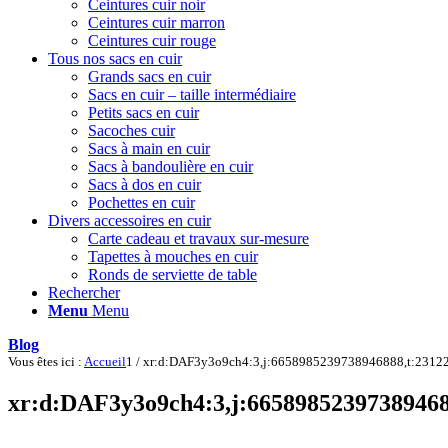
Ceintures cuir noir
Ceintures cuir marron
Ceintures cuir rouge
Tous nos sacs en cuir
Grands sacs en cuir
Sacs en cuir – taille intermédiaire
Petits sacs en cuir
Sacoches cuir
Sacs à main en cuir
Sacs à bandoulière en cuir
Sacs à dos en cuir
Pochettes en cuir
Divers accessoires en cuir
Carte cadeau et travaux sur-mesure
Tapettes à mouches en cuir
Ronds de serviette de table
Rechercher
Menu
Menu
Blog
Vous êtes ici :
Accueil
1
/
xr:d:DAF3y3o9ch4:3,j:6658985239738946888,t:2312
xr:d:DAF3y3o9ch4:3,j:66589852397389468