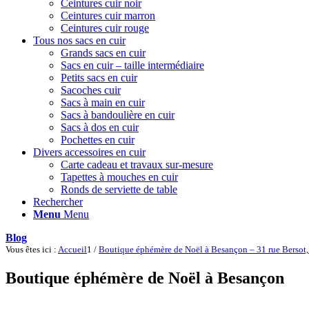
Ceintures cuir noir
Ceintures cuir marron
Ceintures cuir rouge
Tous nos sacs en cuir
Grands sacs en cuir
Sacs en cuir – taille intermédiaire
Petits sacs en cuir
Sacoches cuir
Sacs à main en cuir
Sacs à bandoulière en cuir
Sacs à dos en cuir
Pochettes en cuir
Divers accessoires en cuir
Carte cadeau et travaux sur-mesure
Tapettes à mouches en cuir
Ronds de serviette de table
Rechercher
Menu
Menu
Blog
Vous êtes ici :
Accueil
1
/
Boutique éphémère de Noël à Besançon – 31 rue Bersot
Boutique éphémère de Noël à Besançon