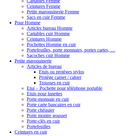
Cartables Femme
Ceintures Femme
Petite maroquinerie Femme
Sacs en cuir Femme
Pour Homme
Articles bureau Homme
Cartables cuir Homme
Ceintures Homme
Pochettes Homme en cuir
Portefeuilles, porte monnaies, portes cartes, …
Sacoches cuir Homme
Petite maroquinerie
Articles de bureau
Etuis ou protèges stylos
Protège carnet / cahier
Trousses en cuir
Etui – Pochette pour téléphone portable
Etuis pour lunettes
Porte-monnaie en cuir
Porte carte bancaires en cuir
Porte chéquier
Porte montre gousset
Porte-clés en cuir
Portefeuilles
Ceintures en cuir