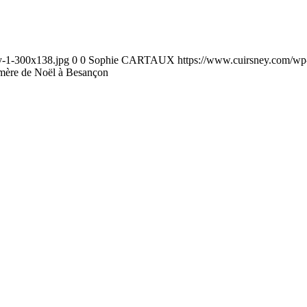
y-1-300x138.jpg
0
0
Sophie CARTAUX
https://www.cuirsney.com/wp
mère de Noël à Besançon