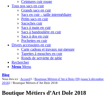
Ceintures cuir rouge
Tous nos sacs en cuir
Grands sacs en cuir
Sacs en cuir – taille intermédiaire
Petits sacs en cuir
Sacoches cuir
Sacs à main en cuir
Sacs à bandoulière en cuir
Sacs à dos en cuir
Pochettes en cuir
Divers accessoires en cuir
Carte cadeau et travaux sur-mesure
Tapettes à mouches en cuir
Ronds de serviette de table
Rechercher
Menu
Menu
Blog
Vous êtes ici :
Accueil
1
/
Boutique Métiers d’Art à Dole (39) jusqu’à décembre
2018
2
/
Boutique Métiers d’Art Dole 2018
Boutique Métiers d’Art Dole 2018