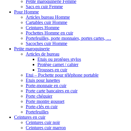
Petite maroquinerie Femme
Sacs en cuir Femme
Pour Homme
Articles bureau Homme
Cartables cuir Homme
Ceintures Homme
Pochettes Homme en cuir
Portefeuilles, porte monnaies, portes cartes, …
Sacoches cuir Homme
Petite maroquinerie
Articles de bureau
Etuis ou protèges stylos
Protège carnet / cahier
Trousses en cuir
Etui – Pochette pour téléphone portable
Etuis pour lunettes
Porte-monnaie en cuir
Porte carte bancaires en cuir
Porte chéquier
Porte montre gousset
Porte-clés en cuir
Portefeuilles
Ceintures en cuir
Ceintures cuir noir
Ceintures cuir marron