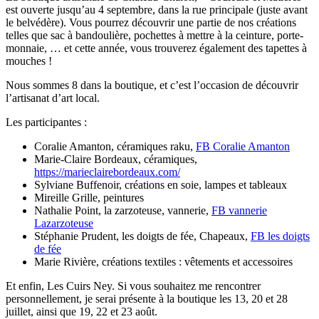
est ouverte jusqu’au 4 septembre, dans la rue principale (juste avant
le belvédère). Vous pourrez découvrir une partie de nos créations
telles que sac à bandoulière, pochettes à mettre à la ceinture, porte-
monnaie, … et cette année, vous trouverez également des tapettes à
mouches !
Nous sommes 8 dans la boutique, et c’est l’occasion de découvrir
l’artisanat d’art local.
Les participantes :
Coralie Amanton, céramiques raku,
FB Coralie Amanton
Marie-Claire Bordeaux, céramiques,
https://marieclairebordeaux.com/
Sylviane Buffenoir, créations en soie, lampes et tableaux
Mireille Grille, peintures
Nathalie Point, la zarzoteuse, vannerie,
FB vannerie
Lazarzoteuse
Stéphanie Prudent, les doigts de fée, Chapeaux,
FB les doigts
de fée
Marie Rivière, créations textiles : vêtements et accessoires
Et enfin, Les Cuirs Ney. Si vous souhaitez me rencontrer
personnellement, je serai présente à la boutique les 13, 20 et 28
juillet, ainsi que 19, 22 et 23 août.