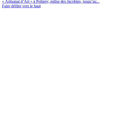
« Artisanat d’Art » à Poligny, église des Jacobins, jusqu’au...
Faire défiler vers le haut