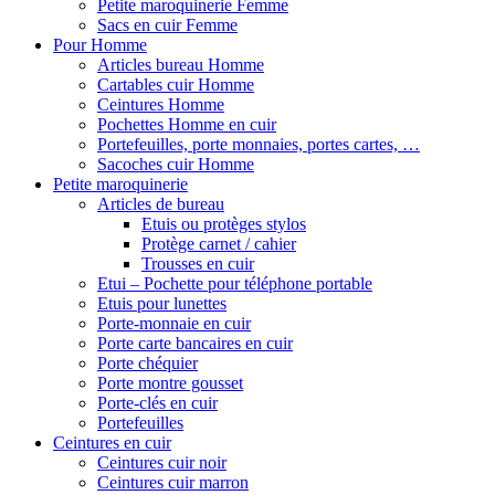
Petite maroquinerie Femme
Sacs en cuir Femme
Pour Homme
Articles bureau Homme
Cartables cuir Homme
Ceintures Homme
Pochettes Homme en cuir
Portefeuilles, porte monnaies, portes cartes, …
Sacoches cuir Homme
Petite maroquinerie
Articles de bureau
Etuis ou protèges stylos
Protège carnet / cahier
Trousses en cuir
Etui – Pochette pour téléphone portable
Etuis pour lunettes
Porte-monnaie en cuir
Porte carte bancaires en cuir
Porte chéquier
Porte montre gousset
Porte-clés en cuir
Portefeuilles
Ceintures en cuir
Ceintures cuir noir
Ceintures cuir marron