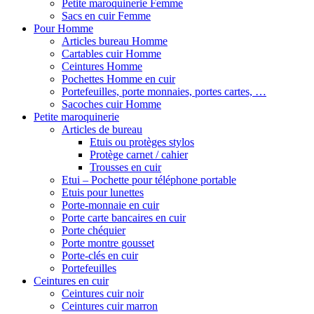
Petite maroquinerie Femme
Sacs en cuir Femme
Pour Homme
Articles bureau Homme
Cartables cuir Homme
Ceintures Homme
Pochettes Homme en cuir
Portefeuilles, porte monnaies, portes cartes, …
Sacoches cuir Homme
Petite maroquinerie
Articles de bureau
Etuis ou protèges stylos
Protège carnet / cahier
Trousses en cuir
Etui – Pochette pour téléphone portable
Etuis pour lunettes
Porte-monnaie en cuir
Porte carte bancaires en cuir
Porte chéquier
Porte montre gousset
Porte-clés en cuir
Portefeuilles
Ceintures en cuir
Ceintures cuir noir
Ceintures cuir marron