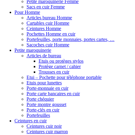
Petite maroquinerie Femme
Sacs en cuir Femme
Pour Homme
Articles bureau Homme
Cartables cuir Homme
Ceintures Homme
Pochettes Homme en cuir
Portefeuilles, porte monnaies, portes cartes, …
Sacoches cuir Homme
Petite maroquinerie
Articles de bureau
Etuis ou protèges stylos
Protège carnet / cahier
Trousses en cuir
Etui – Pochette pour téléphone portable
Etuis pour lunettes
Porte-monnaie en cuir
Porte carte bancaires en cuir
Porte chéquier
Porte montre gousset
Porte-clés en cuir
Portefeuilles
Ceintures en cuir
Ceintures cuir noir
Ceintures cuir marron