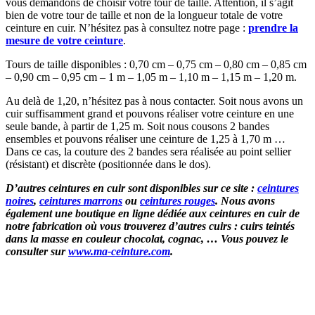
vous demandons de choisir votre tour de taille. Attention, il s’agit
bien de votre tour de taille et non de la longueur totale de votre
ceinture en cuir. N’hésitez pas à consultez notre page :
prendre la
mesure de votre ceinture
.
Tours de taille disponibles : 0,70 cm – 0,75 cm – 0,80 cm – 0,85 cm
– 0,90 cm – 0,95 cm – 1 m – 1,05 m – 1,10 m – 1,15 m – 1,20 m.
Au delà de 1,20, n’hésitez pas à nous contacter. Soit nous avons un
cuir suffisamment grand et pouvons réaliser votre ceinture en une
seule bande, à partir de 1,25 m. Soit nous cousons 2 bandes
ensembles et pouvons réaliser une ceinture de 1,25 à 1,70 m …
Dans ce cas, la couture des 2 bandes sera réalisée au point sellier
(résistant) et discrète (positionnée dans le dos).
D’autres ceintures en cuir sont disponibles sur ce site :
ceintures
noires
,
ceintures marrons
ou
ceintures rouges
. Nous avons
également une boutique en ligne dédiée aux ceintures en cuir de
notre fabrication où vous trouverez d’autres cuirs : cuirs teintés
dans la masse en couleur chocolat, cognac, … Vous pouvez le
consulter sur
www.ma-ceinture.com
.