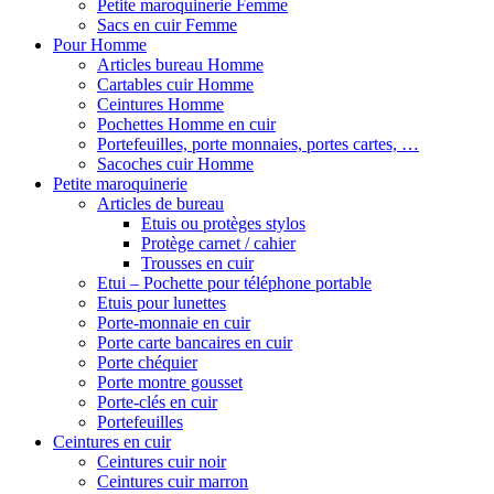
Petite maroquinerie Femme
Sacs en cuir Femme
Pour Homme
Articles bureau Homme
Cartables cuir Homme
Ceintures Homme
Pochettes Homme en cuir
Portefeuilles, porte monnaies, portes cartes, …
Sacoches cuir Homme
Petite maroquinerie
Articles de bureau
Etuis ou protèges stylos
Protège carnet / cahier
Trousses en cuir
Etui – Pochette pour téléphone portable
Etuis pour lunettes
Porte-monnaie en cuir
Porte carte bancaires en cuir
Porte chéquier
Porte montre gousset
Porte-clés en cuir
Portefeuilles
Ceintures en cuir
Ceintures cuir noir
Ceintures cuir marron