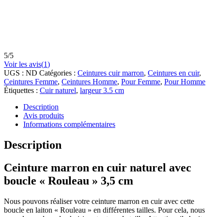
5
/
5
Voir les avis(
1
)
UGS :
ND
Catégories :
Ceintures cuir marron
,
Ceintures en cuir
,
Ceintures Femme
,
Ceintures Homme
,
Pour Femme
,
Pour Homme
Étiquettes :
Cuir naturel
,
largeur 3.5 cm
Description
Avis produits
Informations complémentaires
Description
Ceinture marron en cuir naturel avec
boucle « Rouleau » 3,5 cm
Nous pouvons réaliser votre ceinture marron en cuir avec cette
boucle en laiton « Rouleau » en différentes tailles. Pour cela, nous