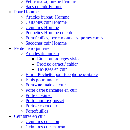
Petite maroquinerie Femme
Sacs en cuir Femme
Pour Homme
Articles bureau Homme
Cartables cuir Homme
Ceintures Homme
Pochettes Homme en cuir
Portefeuilles, porte monnaies, portes cartes, …
Sacoches cuir Homme
Petite maroquinerie
Articles de bureau
Etuis ou protèges stylos
Protège carnet / cahier
Trousses en cuir
Etui – Pochette pour téléphone portable
Etuis pour lunettes
Porte-monnaie en cuir
Porte carte bancaires en cuir
Porte chéquier
Porte montre gousset
Porte-clés en cuir
Portefeuilles
Ceintures en cuir
Ceintures cuir noir
Ceintures cuir marron