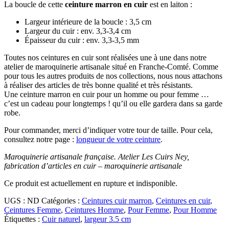
La boucle de cette
ceinture marron en cuir
est en laiton :
Largeur intérieure de la boucle : 3,5 cm
Largeur du cuir : env. 3,3-3,4 cm
Épaisseur du cuir : env. 3,3-3,5 mm
Toutes nos ceintures en cuir sont réalisées une à une dans notre
atelier de maroquinerie artisanale situé en Franche-Comté. Comme
pour tous les autres produits de nos collections, nous nous attachons
à réaliser des articles de très bonne qualité et très résistants.
Une ceinture marron en cuir pour un homme ou pour femme …
c’est un cadeau pour longtemps ! qu’il ou elle gardera dans sa garde
robe.
Pour commander, merci d’indiquer votre tour de taille. Pour cela,
consultez notre page :
longueur de votre ceinture
.
Maroquinerie artisanale française. Atelier Les Cuirs Ney,
fabrication d’articles en cuir – maroquinerie artisanale
Ce produit est actuellement en rupture et indisponible.
UGS :
ND
Catégories :
Ceintures cuir marron
,
Ceintures en cuir
,
Ceintures Femme
,
Ceintures Homme
,
Pour Femme
,
Pour Homme
Étiquettes :
Cuir naturel
,
largeur 3.5 cm