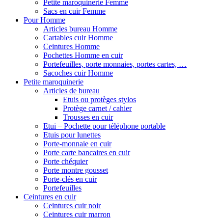
Petite maroquinerie Femme
Sacs en cuir Femme
Pour Homme
Articles bureau Homme
Cartables cuir Homme
Ceintures Homme
Pochettes Homme en cuir
Portefeuilles, porte monnaies, portes cartes, …
Sacoches cuir Homme
Petite maroquinerie
Articles de bureau
Etuis ou protèges stylos
Protège carnet / cahier
Trousses en cuir
Etui – Pochette pour téléphone portable
Etuis pour lunettes
Porte-monnaie en cuir
Porte carte bancaires en cuir
Porte chéquier
Porte montre gousset
Porte-clés en cuir
Portefeuilles
Ceintures en cuir
Ceintures cuir noir
Ceintures cuir marron