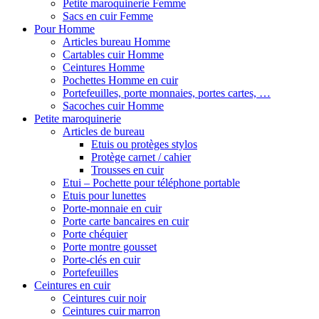
Petite maroquinerie Femme
Sacs en cuir Femme
Pour Homme
Articles bureau Homme
Cartables cuir Homme
Ceintures Homme
Pochettes Homme en cuir
Portefeuilles, porte monnaies, portes cartes, …
Sacoches cuir Homme
Petite maroquinerie
Articles de bureau
Etuis ou protèges stylos
Protège carnet / cahier
Trousses en cuir
Etui – Pochette pour téléphone portable
Etuis pour lunettes
Porte-monnaie en cuir
Porte carte bancaires en cuir
Porte chéquier
Porte montre gousset
Porte-clés en cuir
Portefeuilles
Ceintures en cuir
Ceintures cuir noir
Ceintures cuir marron