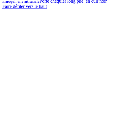
Porte chéquier long plié, en cuir noir
maroquinerie artisanale
Faire défiler vers le haut