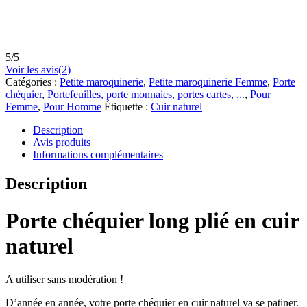
5
/
5
Voir les avis(
2
)
Catégories :
Petite maroquinerie
,
Petite maroquinerie Femme
,
Porte
chéquier
,
Portefeuilles, porte monnaies, portes cartes, ...
,
Pour
Femme
,
Pour Homme
Étiquette :
Cuir naturel
Description
Avis produits
Informations complémentaires
Description
Porte chéquier long plié en cuir
naturel
A utiliser sans modération !
D’année en année, votre porte chéquier en cuir naturel va se patiner.