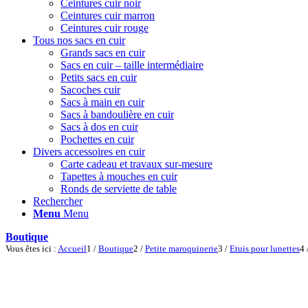
Ceintures cuir noir
Ceintures cuir marron
Ceintures cuir rouge
Tous nos sacs en cuir
Grands sacs en cuir
Sacs en cuir – taille intermédiaire
Petits sacs en cuir
Sacoches cuir
Sacs à main en cuir
Sacs à bandoulière en cuir
Sacs à dos en cuir
Pochettes en cuir
Divers accessoires en cuir
Carte cadeau et travaux sur-mesure
Tapettes à mouches en cuir
Ronds de serviette de table
Rechercher
Menu
Menu
Boutique
Vous êtes ici :
Accueil
1
/
Boutique
2
/
Petite maroquinerie
3
/
Etuis pour lunettes
4