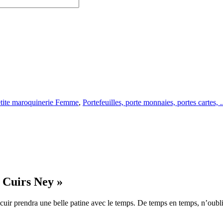
tite maroquinerie Femme
,
Portefeuilles, porte monnaies, portes cartes, .
s Cuirs Ney »
n cuir prendra une belle patine avec le temps. De temps en temps, n’oubl