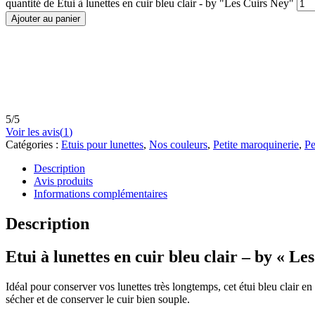
quantité de Etui à lunettes en cuir bleu clair - by "Les Cuirs Ney"
Ajouter au panier
5
/
5
Voir les avis(
1
)
Catégories :
Etuis pour lunettes
,
Nos couleurs
,
Petite maroquinerie
,
Pe
Description
Avis produits
Informations complémentaires
Description
Etui à lunettes en cuir bleu clair – by « Le
Idéal pour conserver vos lunettes très longtemps, cet étui bleu clair e
sécher et de conserver le cuir bien souple.