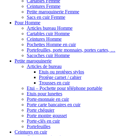
Cartables Femme
Ceintures Femme
Petite maroquinerie Femme
Sacs en cuir Femme
Pour Homme
Articles bureau Homme
Cartables cuir Homme
Ceintures Homme
Pochettes Homme en cuir
Portefeuilles, porte monnaies, portes cartes, …
Sacoches cuir Homme
Petite maroquinerie
Articles de bureau
Etuis ou protèges stylos
Protège carnet / cahier
Trousses en cuir
Etui – Pochette pour téléphone portable
Etuis pour lunettes
Porte-monnaie en cuir
Porte carte bancaires en cuir
Porte chéquier
Porte montre gousset
Porte-clés en cuir
Portefeuilles
Ceintures en cuir