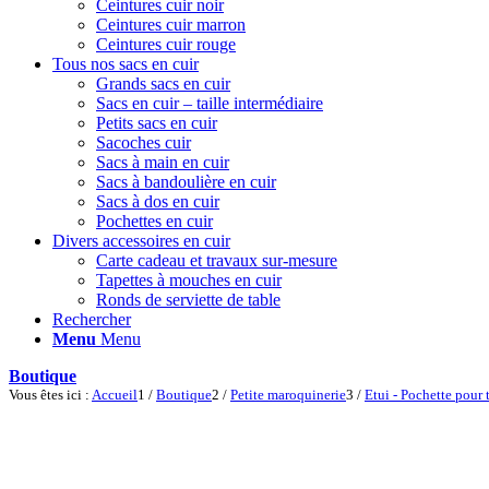
Ceintures cuir noir
Ceintures cuir marron
Ceintures cuir rouge
Tous nos sacs en cuir
Grands sacs en cuir
Sacs en cuir – taille intermédiaire
Petits sacs en cuir
Sacoches cuir
Sacs à main en cuir
Sacs à bandoulière en cuir
Sacs à dos en cuir
Pochettes en cuir
Divers accessoires en cuir
Carte cadeau et travaux sur-mesure
Tapettes à mouches en cuir
Ronds de serviette de table
Rechercher
Menu
Menu
Boutique
Vous êtes ici :
Accueil
1
/
Boutique
2
/
Petite maroquinerie
3
/
Etui - Pochette pour