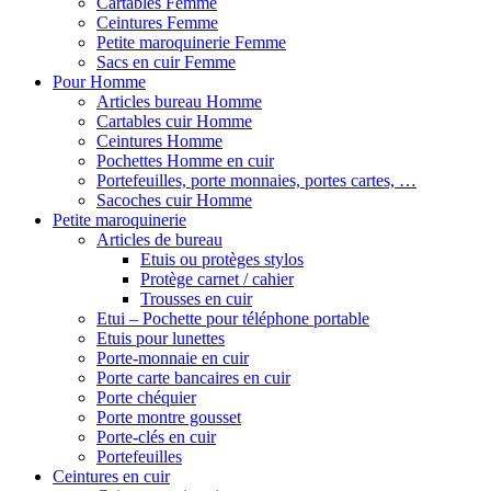
Cartables Femme
Ceintures Femme
Petite maroquinerie Femme
Sacs en cuir Femme
Pour Homme
Articles bureau Homme
Cartables cuir Homme
Ceintures Homme
Pochettes Homme en cuir
Portefeuilles, porte monnaies, portes cartes, …
Sacoches cuir Homme
Petite maroquinerie
Articles de bureau
Etuis ou protèges stylos
Protège carnet / cahier
Trousses en cuir
Etui – Pochette pour téléphone portable
Etuis pour lunettes
Porte-monnaie en cuir
Porte carte bancaires en cuir
Porte chéquier
Porte montre gousset
Porte-clés en cuir
Portefeuilles
Ceintures en cuir