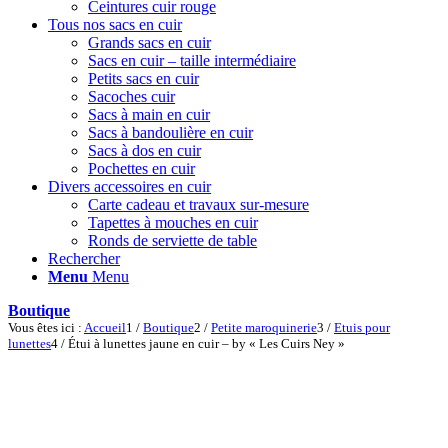
Ceintures cuir rouge
Tous nos sacs en cuir
Grands sacs en cuir
Sacs en cuir – taille intermédiaire
Petits sacs en cuir
Sacoches cuir
Sacs à main en cuir
Sacs à bandoulière en cuir
Sacs à dos en cuir
Pochettes en cuir
Divers accessoires en cuir
Carte cadeau et travaux sur-mesure
Tapettes à mouches en cuir
Ronds de serviette de table
Rechercher
Menu
Menu
Boutique
Vous êtes ici :
Accueil
1
/
Boutique
2
/
Petite maroquinerie
3
/
Etuis pour
lunettes
4
/
Étui à lunettes jaune en cuir – by « Les Cuirs Ney »