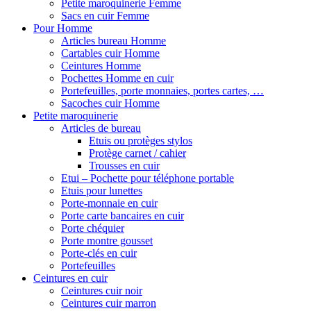
Petite maroquinerie Femme
Sacs en cuir Femme
Pour Homme
Articles bureau Homme
Cartables cuir Homme
Ceintures Homme
Pochettes Homme en cuir
Portefeuilles, porte monnaies, portes cartes, …
Sacoches cuir Homme
Petite maroquinerie
Articles de bureau
Etuis ou protèges stylos
Protège carnet / cahier
Trousses en cuir
Etui – Pochette pour téléphone portable
Etuis pour lunettes
Porte-monnaie en cuir
Porte carte bancaires en cuir
Porte chéquier
Porte montre gousset
Porte-clés en cuir
Portefeuilles
Ceintures en cuir
Ceintures cuir noir
Ceintures cuir marron