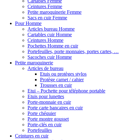
Cartables Femme
Ceintures Femme
Petite maroquinerie Femme
Sacs en cuir Femme
Pour Homme
Articles bureau Homme
Cartables cuir Homme
Ceintures Homme
Pochettes Homme en cuir
Portefeuilles, porte monnaies, portes cartes, …
Sacoches cuir Homme
Petite maroquinerie
Articles de bureau
Etuis ou protèges stylos
Protège carnet / cahier
Trousses en cuir
Etui – Pochette pour téléphone portable
Etuis pour lunettes
Porte-monnaie en cuir
Porte carte bancaires en cuir
Porte chéquier
Porte montre gousset
Porte-clés en cuir
Portefeuilles
Ceintures en cuir