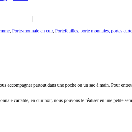
Femme
,
Porte-monnaie en cuir
,
Portefeuilles, porte monnaies, portes cartes
 vous accompagner partout dans une poche ou un sac à main. Pour entrete
nnaie cartable, en cuir noir, nous pouvons le réaliser en une petite sema