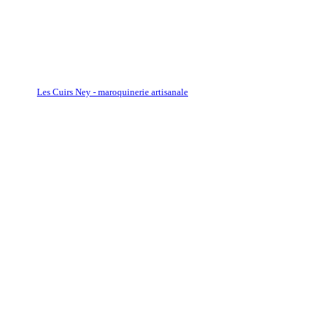
Les Cuirs Ney - maroquinerie artisanale