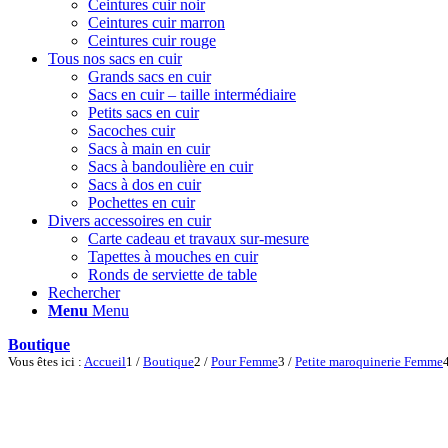
Ceintures cuir noir
Ceintures cuir marron
Ceintures cuir rouge
Tous nos sacs en cuir
Grands sacs en cuir
Sacs en cuir – taille intermédiaire
Petits sacs en cuir
Sacoches cuir
Sacs à main en cuir
Sacs à bandoulière en cuir
Sacs à dos en cuir
Pochettes en cuir
Divers accessoires en cuir
Carte cadeau et travaux sur-mesure
Tapettes à mouches en cuir
Ronds de serviette de table
Rechercher
Menu
Menu
Boutique
Vous êtes ici :
Accueil
1
/
Boutique
2
/
Pour Femme
3
/
Petite maroquinerie Femme