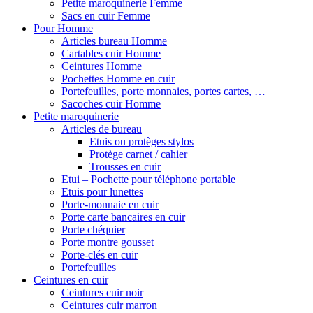
Petite maroquinerie Femme
Sacs en cuir Femme
Pour Homme
Articles bureau Homme
Cartables cuir Homme
Ceintures Homme
Pochettes Homme en cuir
Portefeuilles, porte monnaies, portes cartes, …
Sacoches cuir Homme
Petite maroquinerie
Articles de bureau
Etuis ou protèges stylos
Protège carnet / cahier
Trousses en cuir
Etui – Pochette pour téléphone portable
Etuis pour lunettes
Porte-monnaie en cuir
Porte carte bancaires en cuir
Porte chéquier
Porte montre gousset
Porte-clés en cuir
Portefeuilles
Ceintures en cuir
Ceintures cuir noir
Ceintures cuir marron