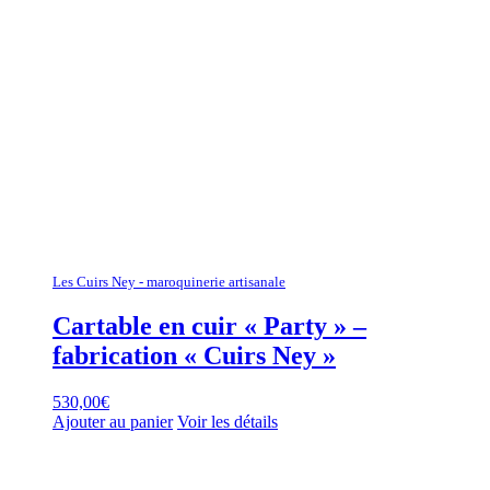
Les Cuirs Ney - maroquinerie artisanale
Cartable en cuir « Party » –
fabrication « Cuirs Ney »
530,00
€
Ajouter au panier
Voir les détails