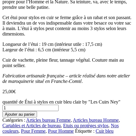
propre pour l’Homme et la Nature. Sa teinture, va, avec le temps,
prendre une belle patine.
Cet étui pour stylos en cuir se ferme grâce à un rabat et son passant.
Il deviendra un de vos indispensable dans votre besace ou votre sac
à main. L’étui à stylos peut contenir au moins 3 stylos selon leurs
dimensions.
Longueur de l’étui : 19 cm (intérieur utile : 17,5 cm)
Largeur de l’étui : 6,5 cm (intérieur 5,5 cm)
Cuir de vachette, pleine fleur, tannage végétal. Couture main au
point sellier.
Fabrication artisanale française – article réalisé dans notre atelier
de maroquinerie situé en Franche-Comté.
25,00
€
quantité de Étui à stylos en cuir bleu clair by "Les Cuirs Ney"
Ajouter au panier
Catégories :
Articles bureau Femme
,
Articles bureau Homme
,
Cartables et Articles de bureau
,
Etuis ou protèges stylos
,
Nos
couleurs
,
Pour Femme
,
Pour Homme
Étiquette :
Cuir bleu