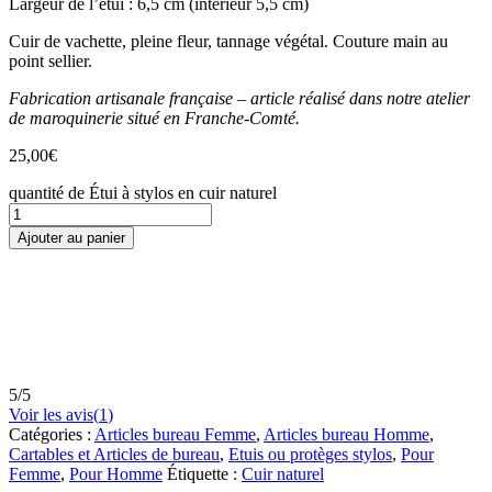
Largeur de l’étui : 6,5 cm (intérieur 5,5 cm)
Cuir de vachette, pleine fleur, tannage végétal. Couture main au
point sellier.
Fabrication artisanale française – article réalisé dans notre atelier
de maroquinerie situé en Franche-Comté.
25,00
€
quantité de Étui à stylos en cuir naturel
Ajouter au panier
5
/
5
Voir les avis(
1
)
Catégories :
Articles bureau Femme
,
Articles bureau Homme
,
Cartables et Articles de bureau
,
Etuis ou protèges stylos
,
Pour
Femme
,
Pour Homme
Étiquette :
Cuir naturel