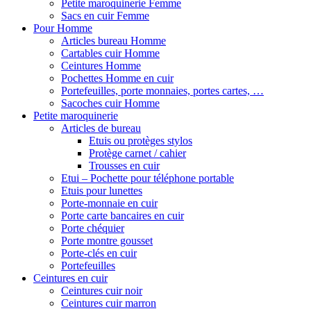
Petite maroquinerie Femme
Sacs en cuir Femme
Pour Homme
Articles bureau Homme
Cartables cuir Homme
Ceintures Homme
Pochettes Homme en cuir
Portefeuilles, porte monnaies, portes cartes, …
Sacoches cuir Homme
Petite maroquinerie
Articles de bureau
Etuis ou protèges stylos
Protège carnet / cahier
Trousses en cuir
Etui – Pochette pour téléphone portable
Etuis pour lunettes
Porte-monnaie en cuir
Porte carte bancaires en cuir
Porte chéquier
Porte montre gousset
Porte-clés en cuir
Portefeuilles
Ceintures en cuir
Ceintures cuir noir
Ceintures cuir marron