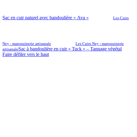
Sac en cuir naturel avec bandoulière « Ava »
Les Cuirs
Ney - maroquinerie artisanale
Les Cuirs Ney - maroquinerie
Sac à bandoulière en cuir « Tuck » – Tannage végétal
artisanale
Faire défiler vers le haut