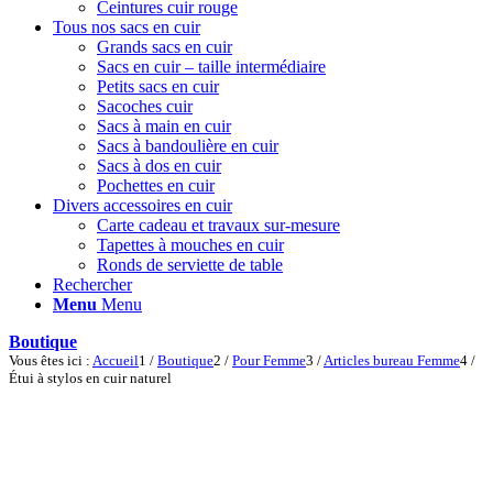
Ceintures cuir rouge
Tous nos sacs en cuir
Grands sacs en cuir
Sacs en cuir – taille intermédiaire
Petits sacs en cuir
Sacoches cuir
Sacs à main en cuir
Sacs à bandoulière en cuir
Sacs à dos en cuir
Pochettes en cuir
Divers accessoires en cuir
Carte cadeau et travaux sur-mesure
Tapettes à mouches en cuir
Ronds de serviette de table
Rechercher
Menu
Menu
Boutique
Vous êtes ici :
Accueil
1
/
Boutique
2
/
Pour Femme
3
/
Articles bureau Femme
4
/
Étui à stylos en cuir naturel