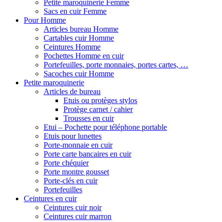
Petite maroquinerie Femme
Sacs en cuir Femme
Pour Homme
Articles bureau Homme
Cartables cuir Homme
Ceintures Homme
Pochettes Homme en cuir
Portefeuilles, porte monnaies, portes cartes, …
Sacoches cuir Homme
Petite maroquinerie
Articles de bureau
Etuis ou protèges stylos
Protège carnet / cahier
Trousses en cuir
Etui – Pochette pour téléphone portable
Etuis pour lunettes
Porte-monnaie en cuir
Porte carte bancaires en cuir
Porte chéquier
Porte montre gousset
Porte-clés en cuir
Portefeuilles
Ceintures en cuir
Ceintures cuir noir
Ceintures cuir marron