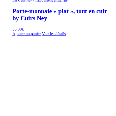
Les Cuirs Ney - maroquinerie artisanale
Porte-monnaie « plat », tout en cuir
by Cuirs Ney
35,00
€
Ajouter au panier
Voir les détails