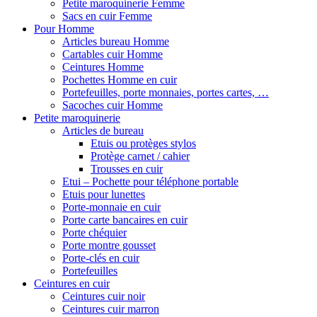
Petite maroquinerie Femme
Sacs en cuir Femme
Pour Homme
Articles bureau Homme
Cartables cuir Homme
Ceintures Homme
Pochettes Homme en cuir
Portefeuilles, porte monnaies, portes cartes, …
Sacoches cuir Homme
Petite maroquinerie
Articles de bureau
Etuis ou protèges stylos
Protège carnet / cahier
Trousses en cuir
Etui – Pochette pour téléphone portable
Etuis pour lunettes
Porte-monnaie en cuir
Porte carte bancaires en cuir
Porte chéquier
Porte montre gousset
Porte-clés en cuir
Portefeuilles
Ceintures en cuir
Ceintures cuir noir
Ceintures cuir marron