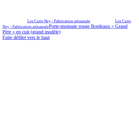
Les Cuirs Ney - Fabrication artisanale
Les Cuirs
Porte-monnaie rouge Bordeaux « Grand
Ney - Fabrication artisanale
Père » en cuir (grand modèle)
Faire défiler vers le haut