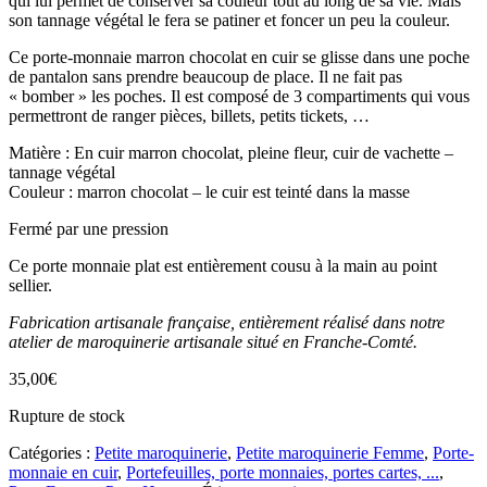
qui lui permet de conserver sa couleur tout au long de sa vie. Mais
son tannage végétal le fera se patiner et foncer un peu la couleur.
Ce porte-monnaie marron chocolat en cuir se glisse dans une poche
de pantalon sans prendre beaucoup de place. Il ne fait pas
« bomber » les poches. Il est composé de 3 compartiments qui vous
permettront de ranger pièces, billets, petits tickets, …
Matière : En cuir marron chocolat, pleine fleur, cuir de vachette –
tannage végétal
Couleur : marron chocolat – le cuir est teinté dans la masse
Fermé par une pression
Ce porte monnaie plat est entièrement cousu à la main au point
sellier.
Fabrication artisanale française, entièrement réalisé dans notre
atelier de maroquinerie artisanale situé en Franche-Comté.
35,00
€
Rupture de stock
Catégories :
Petite maroquinerie
,
Petite maroquinerie Femme
,
Porte-
monnaie en cuir
,
Portefeuilles, porte monnaies, portes cartes, ...
,