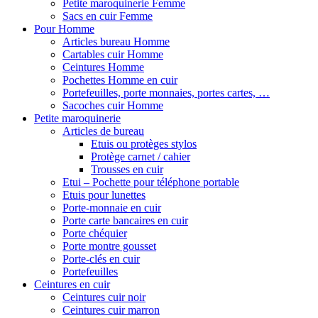
Petite maroquinerie Femme
Sacs en cuir Femme
Pour Homme
Articles bureau Homme
Cartables cuir Homme
Ceintures Homme
Pochettes Homme en cuir
Portefeuilles, porte monnaies, portes cartes, …
Sacoches cuir Homme
Petite maroquinerie
Articles de bureau
Etuis ou protèges stylos
Protège carnet / cahier
Trousses en cuir
Etui – Pochette pour téléphone portable
Etuis pour lunettes
Porte-monnaie en cuir
Porte carte bancaires en cuir
Porte chéquier
Porte montre gousset
Porte-clés en cuir
Portefeuilles
Ceintures en cuir
Ceintures cuir noir
Ceintures cuir marron