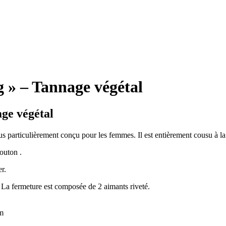
g » – Tannage végétal
age végétal
us particulièrement conçu pour les femmes. Il est entièrement cousu à la m
outon .
er.
. La fermeture est composée de 2 aimants riveté.
cm