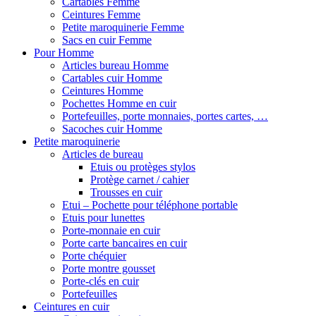
Cartables Femme
Ceintures Femme
Petite maroquinerie Femme
Sacs en cuir Femme
Pour Homme
Articles bureau Homme
Cartables cuir Homme
Ceintures Homme
Pochettes Homme en cuir
Portefeuilles, porte monnaies, portes cartes, …
Sacoches cuir Homme
Petite maroquinerie
Articles de bureau
Etuis ou protèges stylos
Protège carnet / cahier
Trousses en cuir
Etui – Pochette pour téléphone portable
Etuis pour lunettes
Porte-monnaie en cuir
Porte carte bancaires en cuir
Porte chéquier
Porte montre gousset
Porte-clés en cuir
Portefeuilles
Ceintures en cuir