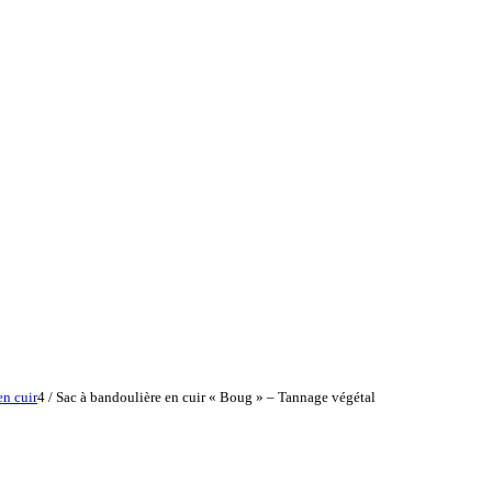
en cuir
4
/
Sac à bandoulière en cuir « Boug » – Tannage végétal