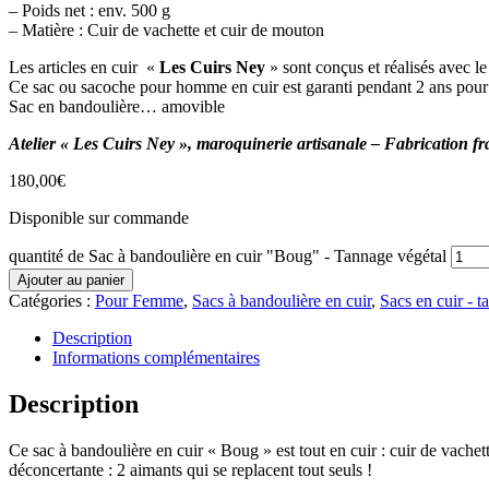
– Poids net : env. 500 g
– Matière : Cuir de vachette et cuir de mouton
Les articles en cuir «
Les Cuirs Ney
» sont conçus et réalisés avec l
Ce sac ou sacoche pour homme en cuir est garanti pendant 2 ans pour le
Sac en bandoulière… amovible
Atelier « Les Cuirs Ney », maroquinerie artisanale – Fabrication fr
180,00
€
Disponible sur commande
quantité de Sac à bandoulière en cuir "Boug" - Tannage végétal
Ajouter au panier
Catégories :
Pour Femme
,
Sacs à bandoulière en cuir
,
Sacs en cuir - ta
Description
Informations complémentaires
Description
Ce sac à bandoulière en cuir « Boug » est tout en cuir : cuir de vachett
déconcertante : 2 aimants qui se replacent tout seuls !