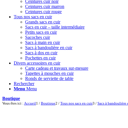
Ceintures cuir noir
Ceintures cuir marron
Ceintures cuir rouge
Tous nos sacs en cuir
Grands sacs en cuir
Sacs en cuir – taille intermédiaire
Petits sacs en cuir
Sacoches cuir
Sacs à main en cuir
Sacs à bandoulière en cuir
Sacs à dos en cuir
Pochettes en cuir
Divers accessoires en cuir
Carte cadeau et travaux sur-mesure
Tapettes à mouches en cuir
Ronds de serviette de table
Rechercher
Menu
Menu
Boutique
Vous êtes ici :
Accueil
1
/
Boutique
2
/
Tous nos sacs en cuir
3
/
Sacs à bandoulière 