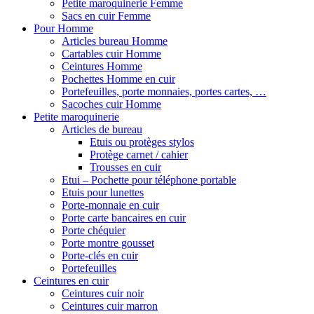
Petite maroquinerie Femme
Sacs en cuir Femme
Pour Homme
Articles bureau Homme
Cartables cuir Homme
Ceintures Homme
Pochettes Homme en cuir
Portefeuilles, porte monnaies, portes cartes, …
Sacoches cuir Homme
Petite maroquinerie
Articles de bureau
Etuis ou protèges stylos
Protège carnet / cahier
Trousses en cuir
Etui – Pochette pour téléphone portable
Etuis pour lunettes
Porte-monnaie en cuir
Porte carte bancaires en cuir
Porte chéquier
Porte montre gousset
Porte-clés en cuir
Portefeuilles
Ceintures en cuir
Ceintures cuir noir
Ceintures cuir marron