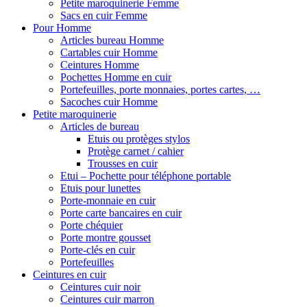
Petite maroquinerie Femme
Sacs en cuir Femme
Pour Homme
Articles bureau Homme
Cartables cuir Homme
Ceintures Homme
Pochettes Homme en cuir
Portefeuilles, porte monnaies, portes cartes, …
Sacoches cuir Homme
Petite maroquinerie
Articles de bureau
Etuis ou protèges stylos
Protège carnet / cahier
Trousses en cuir
Etui – Pochette pour téléphone portable
Etuis pour lunettes
Porte-monnaie en cuir
Porte carte bancaires en cuir
Porte chéquier
Porte montre gousset
Porte-clés en cuir
Portefeuilles
Ceintures en cuir
Ceintures cuir noir
Ceintures cuir marron