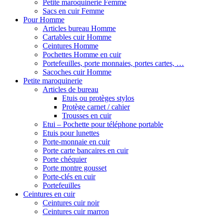
Petite maroquinerie Femme
Sacs en cuir Femme
Pour Homme
Articles bureau Homme
Cartables cuir Homme
Ceintures Homme
Pochettes Homme en cuir
Portefeuilles, porte monnaies, portes cartes, …
Sacoches cuir Homme
Petite maroquinerie
Articles de bureau
Etuis ou protèges stylos
Protège carnet / cahier
Trousses en cuir
Etui – Pochette pour téléphone portable
Etuis pour lunettes
Porte-monnaie en cuir
Porte carte bancaires en cuir
Porte chéquier
Porte montre gousset
Porte-clés en cuir
Portefeuilles
Ceintures en cuir
Ceintures cuir noir
Ceintures cuir marron