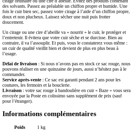
cirage ordinaire ou une cire d’abeille. Evitez des produits contenant
des solvants. Passez au préalable un chiffon propre et humide. Une
fois le cuir bien sec, passez votre cirage à l’aide d’un chiffon propre,
doux et non plucheux. Laissez sécher une nuit puis frotter
doucement.
Un cirage ou une cire d’abeille va « nourrir » le cuir, le protéger et
l’entretenir. Il évitera que votre cuir sèche et se durcisse. Bien au
contraire, il va l’assouplir. Et puis, vous le constaterez vous même :
un cuir de qualité vieillit bien et devient de plus en plus beau à
l’usage.
Délai de livraison
: Si nous n’avons pas en stock ce sac rouge, nous
pouvons réaliser en une quinzaine de jours, aussi n’hésitez pas à le
commander.
Service après-vente
: Ce sac est garanti pendant 2 ans pour les
coutures, les fermoirs et la bouclerie.
Livraison
: votre sac rouge à bandoulière en cuir « Baze » vous sera
envoyée par la Poste en colissimo sans supplément de prix (sauf
pour l’étranger).
Informations complémentaires
Poids
1 kg