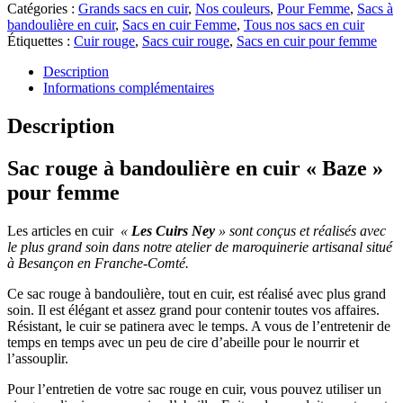
Catégories :
Grands sacs en cuir
,
Nos couleurs
,
Pour Femme
,
Sacs à
bandoulière en cuir
,
Sacs en cuir Femme
,
Tous nos sacs en cuir
Étiquettes :
Cuir rouge
,
Sacs cuir rouge
,
Sacs en cuir pour femme
Description
Informations complémentaires
Description
Sac rouge à bandoulière en cuir « Baze »
pour femme
Les articles en cuir
«
Les Cuirs Ney
» sont conçus et réalisés avec
le plus grand soin dans notre atelier de maroquinerie artisanal situé
à Besançon en Franche-Comté.
Ce sac rouge à bandoulière, tout en cuir, est réalisé avec plus grand
soin. Il est élégant et assez grand pour contenir toutes vos affaires.
Résistant, le cuir se patinera avec le temps. A vous de l’entretenir de
temps en temps avec un peu de cire d’abeille pour le nourrir et
l’assouplir.
Pour l’entretien de votre sac rouge en cuir, vous pouvez utiliser un