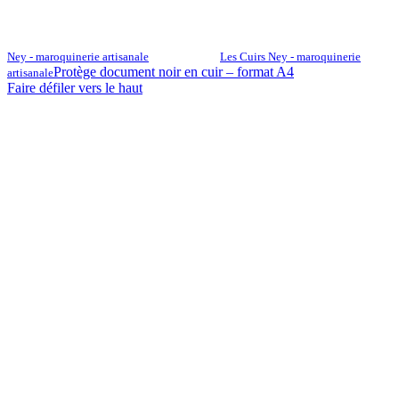
Ney - maroquinerie artisanale
Les Cuirs Ney - maroquinerie
Protège document noir en cuir – format A4
artisanale
Faire défiler vers le haut