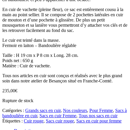
En cuir de vachette (pleine fleur), ce sac est entièrement cousu à la
main au point sellier. Il se compose de 2 pochettes latérales en cuir
de mouton et d’une pochette à glissière. De plus un petit
mousqueton et sa lanière vous permettront d’y attacher vos clés et de
les retrouver facilement au fond du sac.
Le cuir est teinté dans la masse.
Fermoir en laiton – Bandoulière réglable
Taille : H 19 cm x P 8 cm x Long. 28 cm.
Poids net : 650 g
Matière : Cuir de vachette.
Tous nos articles en cuir sont conçus et réalisés avec le plus grand
soin dans notre atelier de Besançon situé en Franche-Comté.
235,00
€
Rupture de stock
Catégories :
Grands sacs en cuir
,
Nos couleurs
,
Pour Femme
,
Sacs à
bandoulière en cuir
,
Sacs en cuir Femme
,
Tous nos sacs en cuir
Étiquettes :
Cuir rouge
,
Sacs cuir rouge
,
Sacs en cuir pour femme