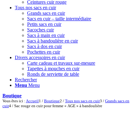
Ceintures cuir rouge
Tous nos sacs en cuir
Grands sacs en cuir
Sacs en cuir – taille intermédiaire
Petits sacs en cuir
Sacoches cuir
Sacs à main en cuir
Sacs à bandoulière en cuir
Sacs à dos en cuir
Pochettes en cuir
Divers accessoires en cuir
Carte cadeau et travaux sur-mesure
Tapettes à mouches en cuir
Ronds de serviette de table
Rechercher
Menu
Menu
Boutique
Vous êtes ici :
Accueil
1
/
Boutique
2
/
Tous nos sacs en cuir
3
/
Grands sacs en
cuir
4
/
Sac rouge en cuir pour femme « AGE » à bandoulière