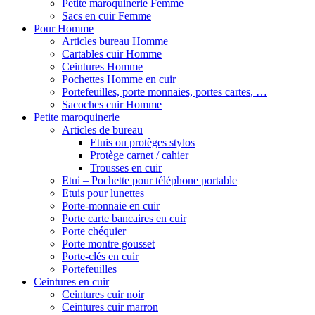
Petite maroquinerie Femme
Sacs en cuir Femme
Pour Homme
Articles bureau Homme
Cartables cuir Homme
Ceintures Homme
Pochettes Homme en cuir
Portefeuilles, porte monnaies, portes cartes, …
Sacoches cuir Homme
Petite maroquinerie
Articles de bureau
Etuis ou protèges stylos
Protège carnet / cahier
Trousses en cuir
Etui – Pochette pour téléphone portable
Etuis pour lunettes
Porte-monnaie en cuir
Porte carte bancaires en cuir
Porte chéquier
Porte montre gousset
Porte-clés en cuir
Portefeuilles
Ceintures en cuir
Ceintures cuir noir
Ceintures cuir marron