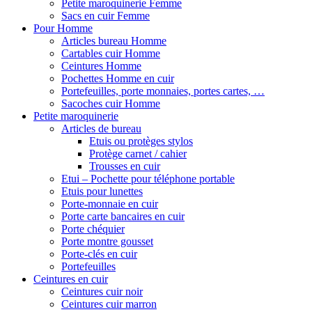
Petite maroquinerie Femme
Sacs en cuir Femme
Pour Homme
Articles bureau Homme
Cartables cuir Homme
Ceintures Homme
Pochettes Homme en cuir
Portefeuilles, porte monnaies, portes cartes, …
Sacoches cuir Homme
Petite maroquinerie
Articles de bureau
Etuis ou protèges stylos
Protège carnet / cahier
Trousses en cuir
Etui – Pochette pour téléphone portable
Etuis pour lunettes
Porte-monnaie en cuir
Porte carte bancaires en cuir
Porte chéquier
Porte montre gousset
Porte-clés en cuir
Portefeuilles
Ceintures en cuir
Ceintures cuir noir
Ceintures cuir marron