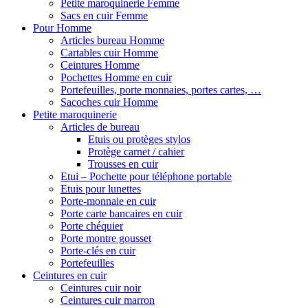
Petite maroquinerie Femme
Sacs en cuir Femme
Pour Homme
Articles bureau Homme
Cartables cuir Homme
Ceintures Homme
Pochettes Homme en cuir
Portefeuilles, porte monnaies, portes cartes, …
Sacoches cuir Homme
Petite maroquinerie
Articles de bureau
Etuis ou protèges stylos
Protège carnet / cahier
Trousses en cuir
Etui – Pochette pour téléphone portable
Etuis pour lunettes
Porte-monnaie en cuir
Porte carte bancaires en cuir
Porte chéquier
Porte montre gousset
Porte-clés en cuir
Portefeuilles
Ceintures en cuir
Ceintures cuir noir
Ceintures cuir marron